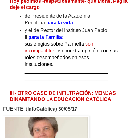
Hoy pedimos -respetuosamente- que Mons. Paglia
deje el cargo
de Presidente de la Academia
Pontificia
para la vida
y el de Rector del Instituto Juan Pablo
II
para la Familia:
sus elogios sobre Pannella
son
incompatibles,
en nuestra opinión, con sus
roles desempeñados en esas
instituciones.
______________________________
______________________________
____________
III - OTRO CASO DE INFILTRACIÓN: MONJAS
DINAMITANDO LA EDUCACIÓN CATÓLICA
FUENTE:
(
InfoCatólica
)
30/05/
17