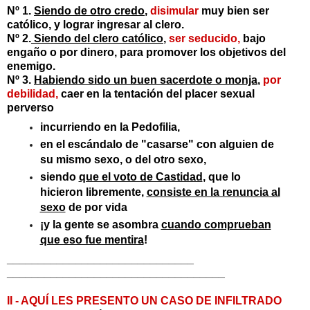
Nº 1.
Siendo de otro credo
,
disimular
muy bien ser
católico, y lograr ingresar al clero.
Nº 2.
Siendo del clero católico
,
ser seducido,
bajo
engaño o por dinero, para promover los objetivos del
enemigo.
Nº 3.
Habiendo sido un buen sacerdote o monja
,
por
debilidad,
caer en la tentación del placer sexual
perverso
incurriendo en la Pedofilia,
en el escándalo de "casarse" con alguien de
su mismo sexo, o del otro sexo,
siendo
que el voto de Castidad
, que lo
hicieron libremente,
consiste en la renuncia al
sexo
de por vida
¡y la gente se asombra
cuando comprueban
que eso fue mentira
!
______________________________
______________________________
_____
II - AQUÍ LES PRESENTO UN CASO DE INFILTRADO