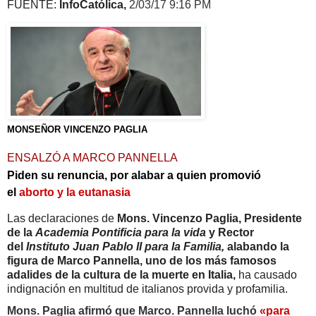
FUENTE:
InfoCatólica,
2/03/17 9:16 PM
MONSEÑOR VINCENZO PAGLIA
ENSALZÓ A MARCO PANNELLA
Piden su renuncia, por alabar a quien promovió
el
aborto y la eutanasia
Las declaraciones de
Mons. Vincenzo Paglia, Presidente
de la
Academia Pontificia para la vida
y Rector
del
Instituto Juan Pablo II para la Familia,
alabando la
figura de Marco Pannella, uno de los más famosos
adalides de la cultura de la muerte en Italia,
ha causado
indignación en multitud de italianos provida y profamilia.
Mons. Paglia afirmó que Marco. Pannella luchó
«para