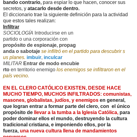
bando contrario,
para espiar lo que hacen, conocer sus
secretos, y
atacarlo desde dentro.
El diccionario trae la siguiente definición para la actividad
que estos tales realizan:
Infiltrar
SOCIOLOGÍA
Introducirse
en un
partido
o
una
corporación
con
propósito
de
espionaje,
propag
anda
o
sabotaje
se
infiltró
en el
partido
para
descubrir
s
us
planes.
imbuir
,
inculcar
MILITAR
Entrar
de
modo
encubie
rto
en
territorio
enemigo
los
enemigos
se
infiltraron
en el
país
vecino.
EN EL CLERO CATÓLICO EXISTEN, DESDE HACE
MUCHO TIEMPO,
MUCHOS INFILTRADOS: comunistas,
masones, globalistas, judíos, y enemigos
en general,
que logran entrar a formar parte del clero, con el único
propósito de
llevar a la tumba a la Iglesia Católica,
para
poder dominar ellos el mundo, destruyendo la cultura
tradicional cristiana, e imponiendo ellos, por la
fuerza,
una nueva cultura llena de mandamientos
perversos.