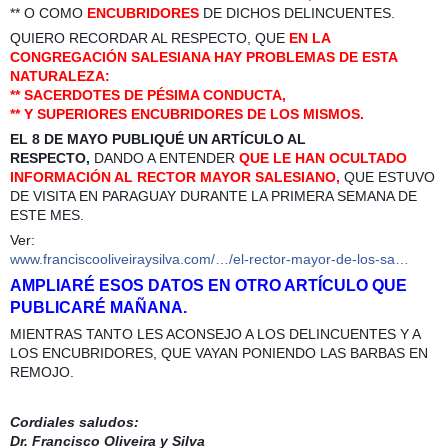
** O COMO
ENCUBRIDORES
DE DICHOS DELINCUENTES.
QUIERO RECORDAR AL RESPECTO, QUE
EN LA
CONGREGACIÓN SALESIANA HAY PROBLEMAS DE ESTA
NATURALEZA:
** SACERDOTES DE PÉSIMA CONDUCTA,
** Y SUPERIORES ENCUBRIDORES DE LOS MISMOS.
EL 8 DE MAYO PUBLIQUÉ UN ARTÍCULO AL
RESPECTO,
DANDO A ENTENDER
QUE LE HAN OCULTADO
INFORMACIÓN AL RECTOR MAYOR SALESIANO,
QUE ESTUVO
DE VISITA EN PARAGUAY DURANTE LA PRIMERA SEMANA DE
ESTE MES.
Ver:
www.franciscooliveiraysilva.
com/…/el-rector-mayor-de-los-
sa…
AMPLIARÉ ESOS DATOS EN OTRO ARTÍCULO QUE
PUBLICARÉ MAÑANA.
MIENTRAS TANTO LES ACONSEJO A LOS DELINCUENTES Y A
LOS ENCUBRIDORES, QUE VAYAN PONIENDO LAS BARBAS EN
REMOJO.
Cordiales saludos:
Dr. Francisco Oliveira y Silva