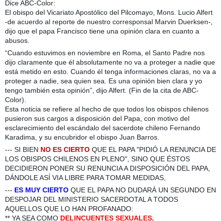
Dice ABC-Color:
El obispo del Vicariato Apostólico del Pilcomayo, Mons. Lucio Alfert
-de acuerdo al reporte de nuestro corresponsal Marvin Duerksen-,
dijo que el papa Francisco tiene una opinión clara en cuanto a
abusos.
“Cuando estuvimos en noviembre en Roma, el Santo Padre nos
dijo claramente que él absolutamente no va a proteger a nadie que
está metido en esto. Cuando él tenga informaciones claras, no va a
proteger a nadie, sea quien sea. Es una opinión bien clara y yo
tengo también esta opinión”, dijo Alfert. (Fin de la cita de ABC-
Color).
Esta noticia se refiere al hecho de que todos los obispos chilenos
pusieron sus cargos a disposición del Papa, con motivo del
esclarecimiento del escándalo del sacerdote chileno Fernando
Karadima, y su encubridor el obispo Juan Barros.
--- SI BIEN
NO ES CIERTO
QUE EL PAPA "PIDIÓ LA RENUNCIA DE
LOS OBISPOS CHILENOS EN PLENO", SINO QUE ÉSTOS
DECIDIERON PONER SU RENUNCIA A DISPOSICIÓN DEL PAPA,
DÁNDOLE ASÍ VIA LIBRE PARA TOMAR MEDIDAS,
---
ES MUY CIERTO
QUE EL PAPA NO DUDARÁ UN SEGUNDO EN
DESPOJAR DEL MINISTERIO SACERDOTAL A TODOS
AQUELLOS QUE LO HAN PROFANADO:
** YA SEA COMO
DELINCUENTES SEXUALES,