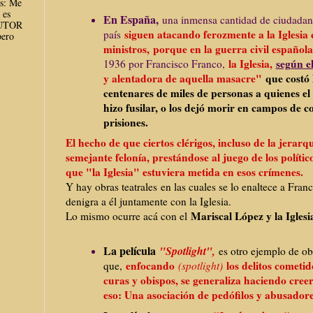
es: Me
 es
En España,
una inmensa cantidad de ciudadan
AUTOR
siguen atacando ferozmente a la Iglesia c
país
ero
ministros,
porque en la guerra civil española
la Iglesia,
según el
1936 por Francisco Franco,
y alentadora de aquella masacre"
que costó 
centenares de miles de personas a quienes el
hizo fusilar, o los dejó morir en campos de c
prisiones.
El hecho de que ciertos clérigos, incluso de la jerarq
semejante felonía, prestándose al juego de los político
que "la Iglesia" estuviera metida en esos crímenes.
Y hay obras teatrales en las cuales se lo enaltece a Franc
denigra a él juntamente con la Iglesia.
Mariscal López y la Iglesi
Lo mismo ocurre acá con el
La película
"Spotlight",
es otro ejemplo de obr
enfoc
ando
los delitos cometid
que,
(spotlight)
curas y obispos, se generaliza haciendo creer 
eso: Una asociación de pedófilos y abusadore