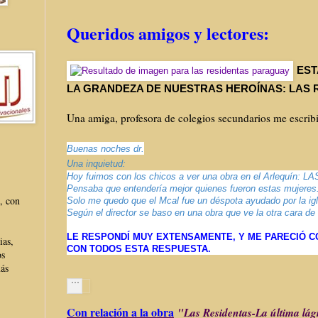
Queridos amigos y lectores:
EST
LA GRANDEZA DE NUESTRAS HEROÍNAS: LAS 
Una amiga, profesora de colegios secundarios me escribi
Buenas noches dr.
Una inquietud:
Hoy fuimos con los chicos a ver una obra en el Arlequín:
Pensaba que entendería mejor quienes fueron estas mujeres
, con
Solo me quedo que el Mcal fue un déspota ayudado por la igl
Según el director se baso en una obra que ve la otra cara de l
LE RESPONDÍ MUY EXTENSAMENTE, Y ME PARECIÓ 
ias,
CON TODOS ESTA RESPUESTA.
os
más
Con relación a la obra
"Las Residentas-La última lág