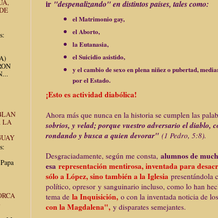
UA,
ir
"despenalizando" en distintos países, tales como:
 DE
el Matrimonio gay,
el Aborto,
s:
la Eutanasia,
el Suicidio asistido,
UA)
RON
y el cambio de sexo en plena niñez o pubertad, media
...
por el Estado.
¡Esto es actividad diabólica!
BLAN
Ahora más que nunca en la historia se cumplen las pal
 LA
sobrios, y velad; porque vuestro adversario el diablo,
rondando y busca a quien devorar"
(1 Pedro, 5:8).
GUAY
s:
alumnos de muchos
Desgraciadamente, según me consta,
 Papa
esa
representación mentirosa, inventada para desacr
sólo a López, sino también a la Iglesia
presentándola 
político, opresor y sanguinario incluso, como lo han hec
ORCA
la Inquisición,
tema de
o con la inventada noticia de lo
E
con la Magdalena",
y disparates semejantes.