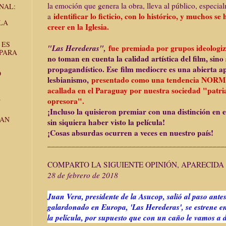
la emoción que genera la obra, lleva al público, especial
NAL:
identificar lo ficticio, con lo histórico, y muchos s
a
LA
creer en la Iglesia.
 ES
"Las Herederas",
fue premiada por grupos ideologiz
 PARA
no toman en cuenta la calidad artística del film, sino
propagandístico. Ese
film mediocre es una abierta ap
O
lesbianismo,
presentado como una tendencia NORM
acallada en el Paraguay por nuestra sociedad "patri
.
opresora".
¡Incluso la quisieron premiar con una distinción en 
RAN
sin siquiera haber visto la película!
¡Cosas absurdas ocurren a veces en nuestro país!
______________________________
______________
COMPARTO LA SIGUIENTE OPINIÓN, APARECIDA 
28 de febrero de 2018
Juan Vera, presidente de la Asucop, salió al paso antes
galardonado en Europa, 'Las Herederas', se estrene e
la película, por supuesto que con un caño le vamos a 