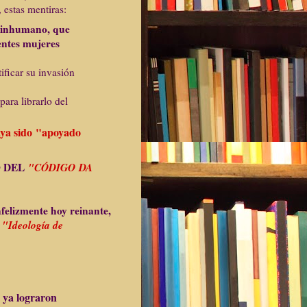
stas mentiras:
a inhumano, que
ientes mujeres
ificar su invasión
para librarlo del
ya sido
"apoyado
O DEL
"CÓDIGO DA
nfelizmente hoy reinante,
a
"Ideología de
e ya lograron