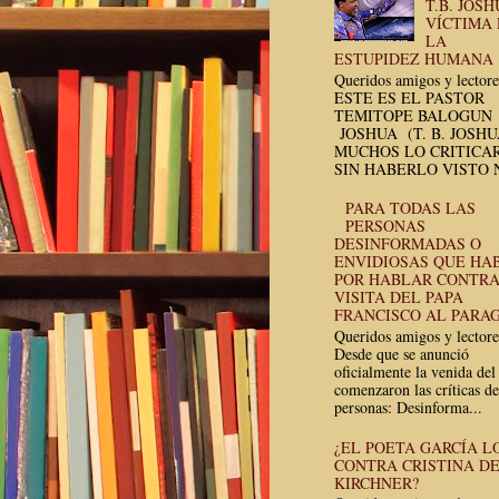
T.B. JOSH
VÍCTIMA
LA
ESTUPIDEZ HUMANA
Queridos amigos y lectore
ESTE ES EL PASTOR
TEMITOPE BALOGUN
JOSHUA (T. B. JOSH
MUCHOS LO CRITICA
SIN HABERLO VISTO N
PARA TODAS LAS
PERSONAS
DESINFORMADAS O
ENVIDIOSAS QUE HA
POR HABLAR CONTRA
VISITA DEL PAPA
FRANCISCO AL PARA
Queridos amigos y lectore
Desde que se anunció
oficialmente la venida del
comenzaron las críticas de
personas: Desinforma...
¿EL POETA GARCÍA L
CONTRA CRISTINA D
KIRCHNER?