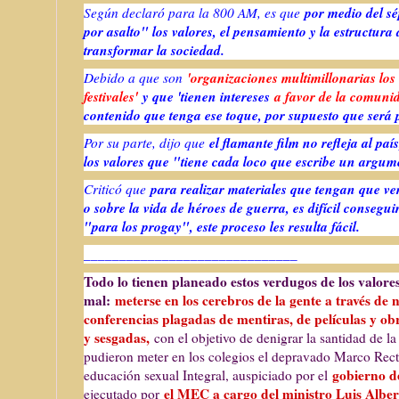
por medio del s
Según declaró para la 800 AM, es que
por asalto" los valores, el pensamiento y la estructura
transformar la sociedad.
'organizaciones multimillonarias los 
Debido a que son
festivales'
y que 'tienen intereses
a favor de la comun
contenido que tenga ese toque, por supuesto que será
el flamante film no refleja al paí
Por su parte, dijo que
los valores que "tiene cada loco que escribe un argu
para realizar materiales que tengan que ver
Criticó que
o sobre la vida de héroes de guerra, es difícil consegu
"para los progay", este proceso les resulta fácil.
______________________________
Todo lo tienen planeado estos verdugos de los valore
mal:
meterse en los cerebros de la gente a través de no
conferencias plagadas de mentiras, de películas y obr
y sesgadas,
con el objetivo de denigrar la santidad de la
pudieron meter en los colegios el depravado Marco Rec
gobierno d
educación sexual Integral, auspiciado por el
el MEC a cargo del ministro Luis Alber
ejecutado por