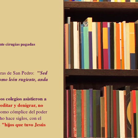
nte cirugías pagadas
"
Sed
abras de San Pedro:
 como león rugiente, anda
 colegios asistieron a
editar y denigrar, no
como cómplice del poder
ho hace siglos, con el
"hijos que tuvo Jesús
s