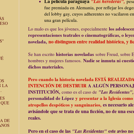
La película paraguaya
"Las herederas",
pese
fue premiada en Alemania, por reflejar los dege
del lobby gay, cuyos adherentes no vacilaron e
ÁS
una gran película.
 ESO
los adolesce
Lo malo es que los jóvenes, especialmente
representaciones teatrales o cinematográficas, o leye
S"
no distinguen entre realidad histórica, y fi
novelada,
historias noveladas
Se han escrito
sobre Freud, sobre Ei
UÉ
Nadie se inmuta ni cuesti
hombres y mujeres famosos.
dichos materiales.
Pero cuando la historia novelada ESTÁ REALIZ
OS
INTENCIÓN DE DESTRUIR
A ALGÚN PERSONAJ
N LA
.
INSTITUCIÓN,
"Las Residentas",
como es el caso de
personalidad de López
y
presentar a la Iglesia como
ES
 QUE
es necesario ale
atropellos despóticos y sanguinarios,
avisándole que se trata de una ficción, no de una esc
reales.
A DE
ANOS
Pero en el caso de las
este aviso no
"Las Residentas"