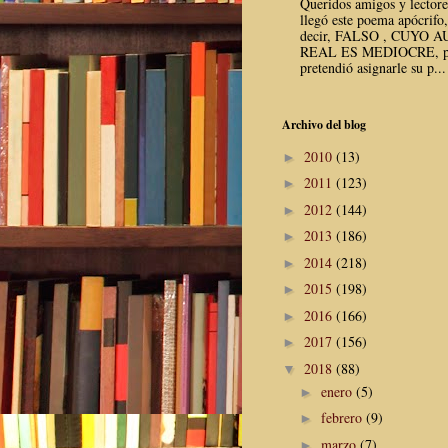
Queridos amigos y lector
llegó este poema apócrifo,
decir, FALSO , CUYO 
REAL ES MEDIOCRE, p
pretendió asignarle su p...
Archivo del blog
2010
(13)
►
2011
(123)
►
2012
(144)
►
2013
(186)
►
2014
(218)
►
2015
(198)
►
2016
(166)
►
2017
(156)
►
2018
(88)
▼
enero
(5)
►
febrero
(9)
►
marzo
(7)
►