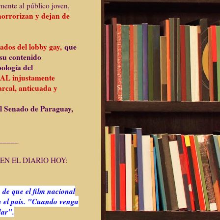
mente al público joven,
e horrorizan y dejan de
ados del lobby gay,
que
 su contenido
ología del
AL injustamente
arcal, anticuada y
el Senado de Paraguay,
_____
EN EL DIARIO HOY:
 de que el film nacional
n el país. "Cuando venga
dar".