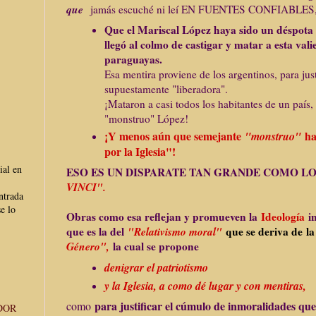
que
jamás escuché ni leí EN FUENTES CONFIABLES, e
Que el Mariscal López haya sido un déspot
llegó al colmo de castigar y matar a esta val
paraguayas.
Esa mentira proviene de los argentinos, para just
supuestamente "liberadora".
¡Mataron a casi todos los habitantes de un país, 
"monstruo" López!
¡Y menos aún que semejante
ha
"monstruo"
por la Iglesia"!
ial en
ESO ES UN DISPARATE TAN GRANDE COMO L
VINCI".
ntrada
e lo
Obras como esa reflejan y promueven la
Ideología
i
que es la del
"Relativismo moral"
que se deriva de l
Género",
la cual se propone
denigrar el patriotismo
y la Iglesia, a como dé lugar y con mentiras,
para justificar el cúmulo de inmoralidades qu
como
DOR