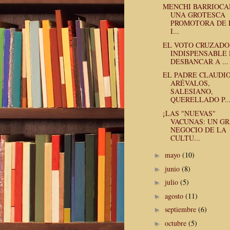
MENCHI BARRIOCA
UNA GROTESCA
PROMOTORA DE 
I...
EL VOTO CRUZADO
INDISPENSABLE
DESBANCAR A ...
EL PADRE CLAUDI
ARÉVALOS,
SALESIANO,
QUERELLADO P..
¡LAS "NUEVAS"
VACUNAS: UN G
NEGOCIO DE LA
CULTU...
mayo
(10)
►
junio
(8)
►
julio
(5)
►
agosto
(11)
►
septiembre
(6)
►
octubre
(5)
►