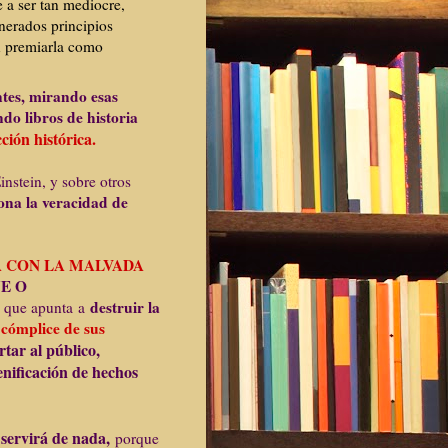
 a ser tan mediocre,
nerados principios
n premiarla como
ntes, mirando esas
ndo libros de historia
cción histórica.
nstein, y sobre otros
ona la veracidad de
ADA CON LA MALVADA
E O
destruir la
que apunta
a
 cómplice de sus
rtar al público,
enificación de hechos
 servirá de nada,
porque