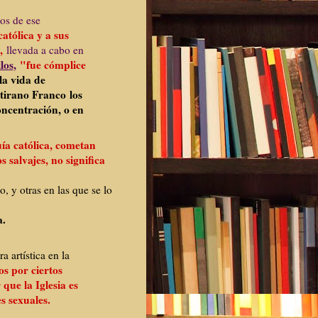
os de ese
atólica y a sus
,
llevada a cabo en
los
,
"fue cómplice
la vida de
 tirano Franco los
oncentración, o en
uía católica, cometan
s salvajes, no significa
o, y otras en las que se lo
a.
a artística en la
os por ciertos
que la Iglesia es
s sexuales.