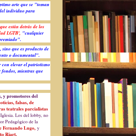
éptimo arte que se "toman
 del individuo para
que están detrás de los
idad LGTB',
"cualquier
 premiado".
s, sino que es producto de
mento o documental".
 con elevar el patriotismo
ir fondos, mientras que
s, y promotores del
ticias, falsas, de
as teatrales parcialistas
 Iglesia. Los del lobby, no
tor Pedagógico de la
e Fernando Lugo,
y
to Riart.