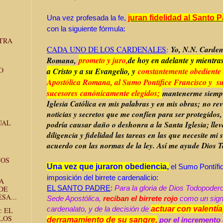
Una vez profesada la fe,
juran fidelidad al Santo 
con la siguiente fórmula:
TRA
Yo, N.N. Cardena
CADA UNO DE LOS CARDENALES
:
Romana,
prometo y juro,
de hoy en adelante y mientras
O
a Cristo y a su Evangelio, y
constantemente obediente 
Apostólica Romana, al Su
mo Pontífice Francisco y s
sucesores
canónicamente elegidos;
mantenerme siemp
Iglesia Católica en mis palabras y en mis obras;
no rev
noticias y secretos que me confíen para ser protegidos
UAL
podría causar daño o deshonra a l
a Santa Iglesia; lle
diligencia y fidelidad las tareas en las que necesite mi s
acuerdo con las normas de la ley. Así me ayude Dios 
NOS
Una vez que juraron obediencia,
el Sumo Pontífi
imposición del birrete cardenalicio:
A
EL SANTO PADRE
:
Para la gloria de Dios Todopodero
DE
SA...
Sede Apostólica,
reciban el birrete rojo
como un signo
cardenalato, y de la decisión de
actuar con valentía
: EL
LOS
derramamiento de su sangre,
por el incremento d