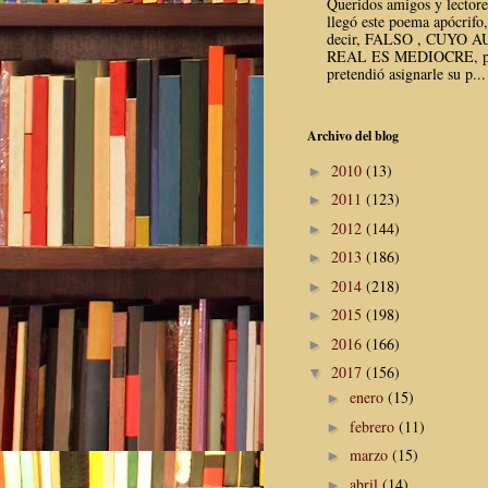
Queridos amigos y lector
llegó este poema apócrifo,
decir, FALSO , CUYO 
REAL ES MEDIOCRE, p
pretendió asignarle su p...
Archivo del blog
2010
(13)
►
2011
(123)
►
2012
(144)
►
2013
(186)
►
2014
(218)
►
2015
(198)
►
2016
(166)
►
2017
(156)
▼
enero
(15)
►
febrero
(11)
►
marzo
(15)
►
abril
(14)
►