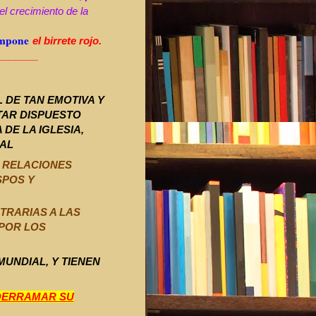
 el crecimiento de la
 impone
el birrete rojo.
_______
 DE TAN EMOTIVA Y
TAR DISPUESTO
 DE LA IGLESIA,
NAL
E RELACIONES
SPOS Y
TRARIAS A LAS
 POR LOS
MUNDIAL, Y TIENEN
DERRAMAR SU