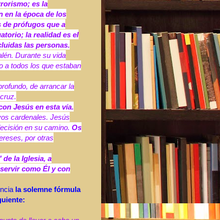
rrorismo;
es la
n en la época de los
s de prófugos que a
torio; la realidad es el
cluidas las personas.
lén. Durante su vida
do a todos los que estaban
rofundo, de arrancar la
 cruz.
on Jesús en esta vía.
evos cardenales. Jesús
decisión en su camino.
Os
tereses, por otras
de la Iglesia, a
 servir como Él y con
uncia
la solemne fórmula
guiente: