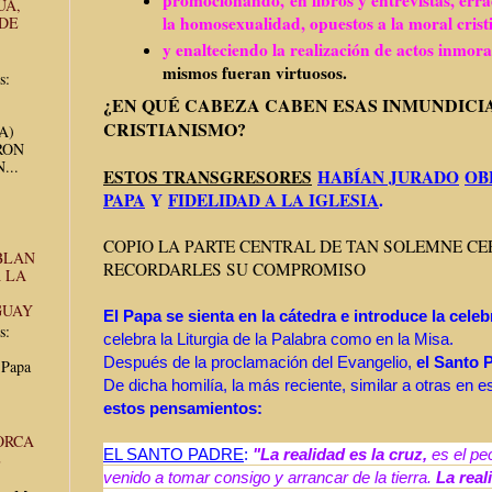
UA,
la homosexualidad, opuestos a la moral cris
 DE
y enalteciendo la realización de actos inmora
mismos fueran virtuosos.
s:
¿EN QUÉ CABEZA CABEN ESAS INMUNDICI
CRISTIANISMO?
UA)
RON
...
ESTOS TRANSGRESORES
HABÍAN JURADO
OB
PAPA
Y
FIDELIDAD A LA IGLESIA
.
COPIO LA PARTE CENTRAL DE TAN SOLEMNE C
BLAN
RECORDARLES SU COMPROMISO
 LA
GUAY
El Papa se sienta en la cátedra e introduce la celeb
s:
celebra la Liturgia de la Palabra como en la Misa.
Después de la proclamación del Evangelio,
el Santo 
 Papa
De dicha homilía, la más reciente, similar a otras en 
estos pensamientos:
ORCA
EL SANTO PADRE
:
"
La realidad es la cruz,
es el pe
E
venido a tomar consigo y arrancar de la tierra.
La real