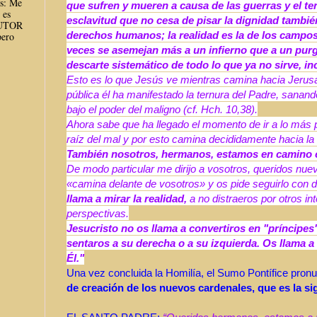
es: Me
que sufren y mueren a causa de las guerras y el te
 es
esclavitud que no cesa de pisar la dignidad tambié
AUTOR
derechos humanos; la realidad es la de los campo
ero
veces se asemejan más a un infierno que a un purga
descarte sistemático de todo lo que ya no sirve, in
Esto es lo que Jesús ve mientras camina hacia Jerusa
pública él ha manifestado la ternura del Padre, sanan
bajo el poder del maligno (cf. Hch. 10,38).
Ahora sabe que ha llegado el momento de ir a lo más p
raíz del mal y por esto camina decididamente hacia la
También nosotros, hermanos, estamos en camino c
De modo particular me dirijo a vosotros, queridos nu
«camina delante de vosotros» y os pide seguirlo con 
llama a mirar la realidad,
a no distraeros por otros in
perspectivas.
Jesucristo no os llama a convertiros en "príncipes" 
sentaros a su derecha o a su izquierda. Os llama a
Él."
Una vez concluida la Homilía, el Sumo Pontífice pron
de creación de los nuevos cardenales, que es la si