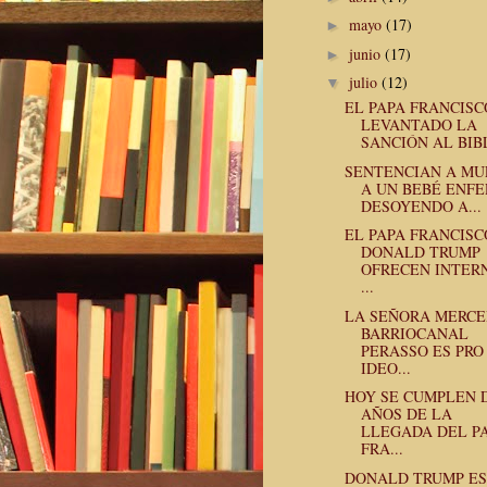
mayo
(17)
►
junio
(17)
►
julio
(12)
▼
EL PAPA FRANCISC
LEVANTADO LA
SANCIÓN AL BIBL
SENTENCIAN A MU
A UN BEBÉ ENFE
DESOYENDO A...
EL PAPA FRANCISC
DONALD TRUMP
OFRECEN INTER
...
LA SEÑORA MERCE
BARRIOCANAL
PERASSO ES PRO
IDEO...
HOY SE CUMPLEN 
AÑOS DE LA
LLEGADA DEL P
FRA...
DONALD TRUMP ES