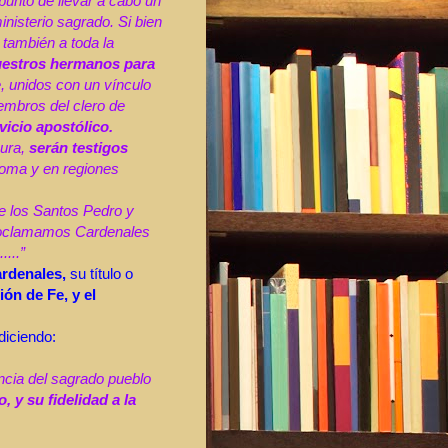
unto de llevar a cabo un
nisterio sagrado. Si bien
 también a toda la
uestros hermanos para
 unidos con un vínculo
embros del clero de
icio apostólico.
pura,
serán testigos
Roma y en regiones
de los Santos Pedro y
roclamamos Cardenales
...”
ardenales,
su título o
ión de Fe, y el
diciendo:
ncia del sagrado pueblo
, y su fidelidad a la