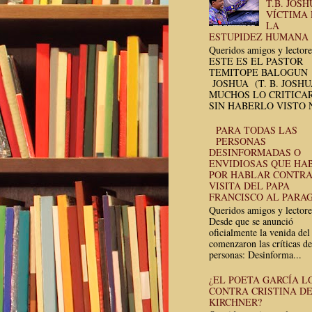
T.B. JOSH
VÍCTIMA
LA
ESTUPIDEZ HUMANA
Queridos amigos y lectore
ESTE ES EL PASTOR
TEMITOPE BALOGUN
JOSHUA (T. B. JOSH
MUCHOS LO CRITICA
SIN HABERLO VISTO N
PARA TODAS LAS
PERSONAS
DESINFORMADAS O
ENVIDIOSAS QUE HA
POR HABLAR CONTRA
VISITA DEL PAPA
FRANCISCO AL PARA
Queridos amigos y lectore
Desde que se anunció
oficialmente la venida del
comenzaron las críticas de
personas: Desinforma...
¿EL POETA GARCÍA L
CONTRA CRISTINA D
KIRCHNER?