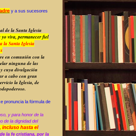
Padre
y a sus sucesores
l de la Santa Iglesia
 yo viva, permanecer fiel
a la Santa Iglesia
us
re en comunión con la
elar ninguna de las
, y cuya divulgación
var a cabo con gran
ervicio la Iglesia, de
Todopoderoso.
ce pronuncia la fórmula de
so, y para honor de la
 de la dignidad del
, incluso hasta el
e la fe cristiana, por la