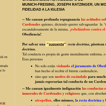
MUNICH-FREISING,
JOSEPH
RATZIN
GER, UN M
FIDELIDAD A LA IGLESIA
-- Me causan profunda repugnancia
las actitudes so
Cardenales
quienes, diciendo querer salvaguardar la
"
¡rebelándose contra el
escandalosamente de la misma,
Obediencia!
Por salvar una
"
recta doctrina
, pisotean
supuesta
"
doctrina.
Tal conducta es propia de gente mentalmente enferma, o
ial en
Esas personas
violando
el juramento de Obedi
No solo están
ntrada
e lo
han hecho al recibir el birrete cardenalicio,
motivo de escándalo
para muchos
sino que son
jamás esperarían tal conducta de un Carden
-- Me causan igualmente indignación
las conductas 
inmorales de Cardenales y religiosos
que, con absolu
atropellan,
ellos mismos,
la recta doctrina y 
DOR
promocionando,
en libros y entrevistas, err