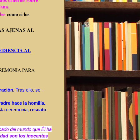
tiana,
les
como si los
AS AJENAS AL
EDIENCIA AL
EREMONIA PARA
ración.
Tras ello, se
Padre hace la homilía.
esta ceremonia,
rescato
cado del mundo que Él ha
idad son los inocentes