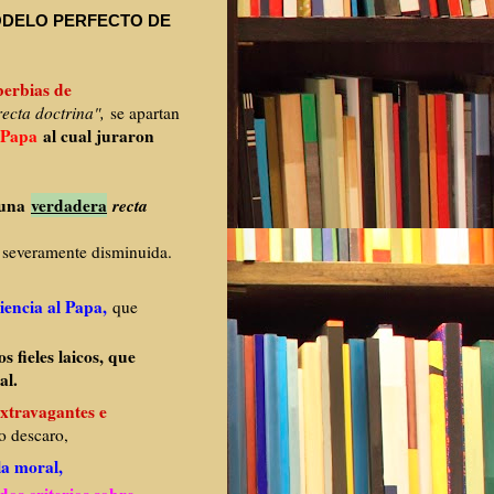
ODELO PERFECTO DE
berbias de
recta doctrina",
se apartan
 Papa
al cual juraron
 una
verdadera
recta
 severamente disminuida.
encia al Papa,
que
 fieles laicos, que
al.
extravagantes e
to descaro,
la moral,
ados criterios sobre