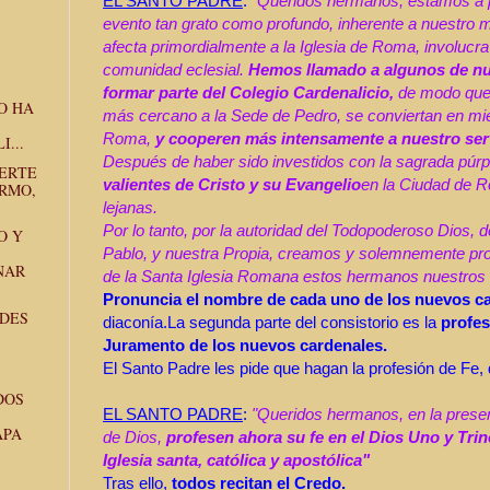
EL SANTO PADRE
:
“Queridos hermanos, estamos a p
evento tan grato como profundo, inherente a nuestro mi
afecta primordialmente a la Iglesia de Roma, involucra
comunidad eclesial.
Hemos llamado a algunos de n
formar parte del Colegio Cardenalicio,
de modo que,
O HA
más cercano a la Sede de Pedro, se conviertan en mi
Roma,
y cooperen más intensamente a nuestro serv
I...
Después de haber sido investidos con la sagrada púr
ERTE
valientes de Cristo y su Evangelio
en la Ciudad de 
RMO,
lejanas.
Por lo tanto, por la autoridad del Todopoderoso Dios, 
O Y
Pablo, y nuestra Propia, creamos y solemnemente p
NAR
de la Santa Iglesia Romana estos hermanos nuestros ..
Pronuncia el nombre de cada uno de los nuevos c
DES
diaconía.
La segunda parte del consistorio es la
profes
Juramento de los nuevos cardenales.
El Santo Padre les pide que hagan la profesión de Fe, 
DOS
EL SANTO PADRE
:
"Queridos hermanos, en la prese
APA
de Dios,
profesen ahora su fe en el Dios Uno y Trino
Iglesia santa, católica y apostólica"
Tras ello,
todos
recitan el Credo.