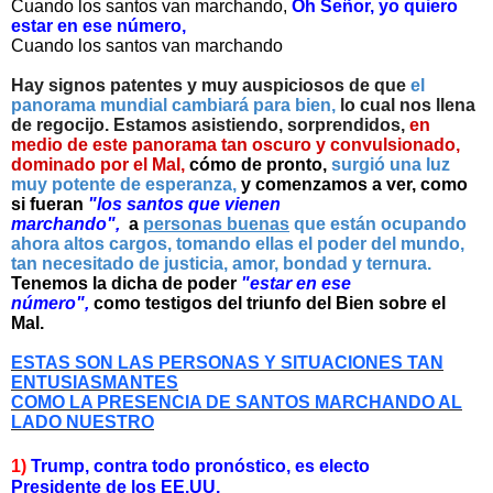
Cuando los santos van marchando,
Oh Señor, yo quiero
estar en ese número,
Cuando los santos van marchando
Hay signos patentes y muy auspiciosos de que
el
panorama mundial cambiará para bien,
lo cual nos llena
de regocijo. Estamos asistiendo, sorprendidos,
en
medio de este panorama tan oscuro y convulsionado,
dominado por el Mal,
cómo de pronto,
surgió una luz
muy potente de esperanza,
y comenzamos a ver, como
si fueran
"los santos que vienen
marchando",
a
personas buenas
que están ocupando
ahora altos cargos, tomando ellas el poder del mundo,
tan necesitado de justicia, amor, bondad y ternura.
Tenemos la dicha de poder
"estar en ese
número",
como testigos del triunfo del Bien sobre el
Mal.
ESTAS SON LAS PERSONAS Y SITUACIONES TAN
ENTUSIASMANTES
COMO LA PRESENCIA DE SANTOS MARCHANDO AL
LADO NUESTRO
1)
Trump, contra todo pronóstico, es electo
Presidente de los EE.UU.