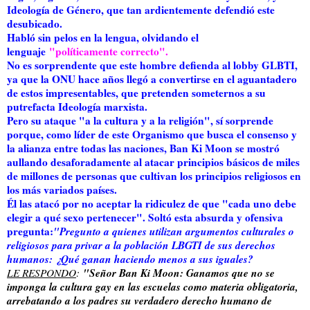
Ideología de Género, que tan ardientemente defendió este
desubicado.
Habló sin pelos en la lengua, olvidando el
lenguaje
"políticamente correcto".
No es sorprendente que este hombre defienda al lobby GLBTI,
ya que la ONU hace años llegó a convertirse en el aguantadero
de estos impresentables, que pretenden someternos a su
putrefacta Ideología marxista.
Pero su ataque "a la cultura y a la religión", sí sorprende
porque, como líder de este Organismo que busca el consenso y
la alianza entre todas las naciones, Ban Ki Moon se mostró
aullando desaforadamente al atacar principios básicos de miles
de millones de personas que cultivan los principios religiosos en
los más variados países.
Él las atacó por no aceptar la ridiculez de que "cada uno debe
elegir a qué sexo pertenecer". Soltó esta absurda y ofensiva
pregunta:
"Pregunto a quienes utilizan argumentos culturales o
religiosos para privar a la población LBGTI de sus derechos
humanos: ¿Qué ganan haciendo menos a sus iguales?
"Señor Ban Ki Moon: Ganamos que no se
LE RESPONDO
:
imponga la cultura gay en las escuelas como materia obligatoria,
arrebatando a los padres su verdadero derecho humano de