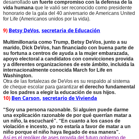
desarrollado
un fuerte compromiso con la defensa de la
vida humana
que le valió ser reconocido como presidente
honorario de la gala del 40 aniversario de Americans United
for Life (Americanos unidos por la vida).
9)
Betsy DeVos
,
secretaria de Educación
Multimillonaria como Trump, Betsy DeVos, junto a su
marido, Dick DeVos, han financiado con buena parte de
su fortuna a centros de ayuda a la mujer embarazada,
apoyo electoral a candidatos con convicciones provida
y a diferentes organizaciones de este ámbito, incluida la
internacionalmente conocida March for Life en
Washington.
Otra de las fortalezas de DeVos es su respaldo al sistema
de cheque escolar para garantizar
el derecho fundamental
de los padres a elegir la educación de sus hijos.
10)
Ben Carson
,
secretario de Vivienda
“Soy una persona razonable. Si alguien puede darme
una explicación razonable de por qué querrían matar a
un niño, la escucharé”. “En cuanto a los casos de
violación e incesto, yo no estaría a favor de matar a un
niño porque el niño haya llegado de esa manera”.
Así es el repóker de ases provida del futuro gobierno de