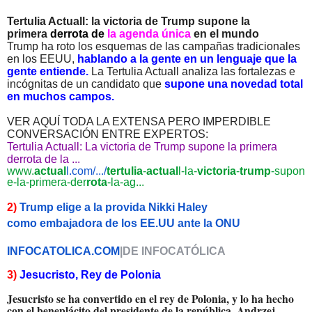
Tertulia Actuall: la victoria de Trump supone la
primera
derrota de
la agenda única
en el mundo
Trump ha roto los esquemas de las campañas tradicionales
en los EEUU,
hablando a la gente en un lenguaje que la
gente entiende.
La Tertulia Actuall analiza las fortalezas e
incógnitas de un candidato que
supone una novedad total
en muchos campos.
VER AQUÍ TODA LA EXTENSA PERO IMPERDIBLE
CONVERSACIÓN ENTRE EXPERTOS:
Tertulia Actuall: La victoria de Trump supone la primera
derrota de la ...
www.
actual
l.com/.../
tertulia
-
a
ctual
l-la-
victoria
-
trump
-supon
e-la-primera-der
rota
-la-ag...
2)
Trump elige a la provida Nikki Haley
como
embajadora de los EE.UU ante la ONU
INFOCATOLICA.COM
|DE INFOCATÓLI
CA
3)
Jesucristo, Rey de Polonia
Jesucristo se ha convertido en el rey de Polonia, y lo ha hecho
con el beneplácito del presidente de la república, Andrzej