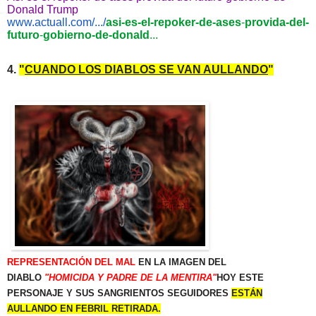
Donald Trump
www.actuall.com/.../
asi-es-el-
repoker-de-ases
-
provida-del-
fu
turo
-
gobierno-de-donald
...
4.
"
CUANDO LOS DIABLOS SE VAN AULLANDO
"
REPRESENTACIÓN DEL MAL
EN LA IMAGEN DEL
DIABLO
"HOMICIDA Y PADRE DE LA MENTIRA"
HOY ESTE
PERSONAJE Y SUS
SANGRIENTOS SEGUIDORES
ESTÁN
AULLANDO EN FEBRIL RETIRADA.