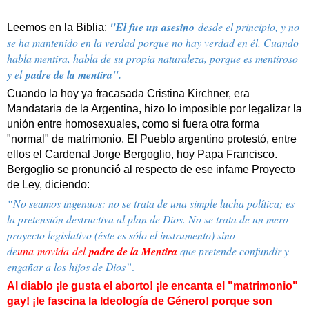
"El fue un asesino
desde el principio, y no
Leemos en la Biblia
:
se ha mantenido en la verdad porque no hay verdad en él. Cuando
habla mentira, habla de su propia naturaleza, porque es mentiroso
y el
padre de la mentira".
Cuando la hoy ya fracasada Cristina Kirchner, era
Mandataria de la Argentina, hizo lo imposible por legalizar la
unión entre homosexuales, como si fuera otra forma
"normal" de matrimonio. El Pueblo argentino protestó, entre
ellos el Cardenal Jorge Bergoglio, hoy Papa Francisco.
Bergoglio se pronunció al respecto de ese infame Proyecto
de Ley, diciendo:
“No seamos ingenuos: no se trata de una simple lucha política; es
la pretensión destructiva al plan de Dios. No se trata de un mero
proyecto legislativo (éste es sólo el instrumento) sino
de
una
movida
del
p
adre de la Mentira
que pretende confundir y
engañar a los hijos de Dios”
.
Al diablo ¡le gusta el aborto! ¡le encanta el "matrimonio"
gay! ¡le fascina la Ideología de Género! porque son