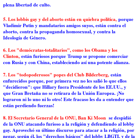
plena libertad de culto.
5. Los lobbis gay y del aborto están en quiebra política,
porque
Vladimir Putin y mandatarios amigos suyos, están contra el
aborto,
contra la propaganda homosexual, y contra la
Ideología de Género.
6. Los "demócratas-totalitarios", como los Obama y los
Clinton,
están furiosos porque
Trump se propone comerciar
con Rusia y con China, estableciendo así una potente alianza.
7. Los "todopoderosos" popes del Club Bilderberg,
están
enfurecidos porque, por primera vez no les salió lo que ellos
"decidieron": que Hillary fuera Presidente de los EE.UU., y
que Gran Bretaña no se retirara de la Unión Europea. ¡No
lograron ni lo uno ni lo otro! Este fracaso les da a entender que
están perdiendo fuerzas!
8. El Secretario General de la ONU, Ban Ki Moon
se despidió
de la ONU atacando furioso a la religión y defendiendo al lobby
gay. Aprovechó su último discurso para atacar a la religión, por
negar, según él, los "derechos básicos" del lobby LBGTI, y de la