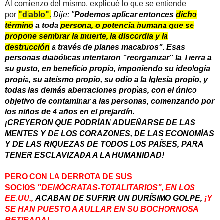
Al comienzo del mismo, expliqué lo que se entiende
por
"diablo".
Dije: "
Podemos aplicar entonces
dicho
término
a toda
persona, o potencia humana que se
propone sembrar la muerte, la discordia y la
destrucción
a través de planes macabros". Esas
personas diabólicas intentaron "reorganizar" la Tierra a
su gusto, en beneficio propio, imponiendo su ideología
propia, su ateísmo propio, su odio a la Iglesia propio, y
todas las demás aberraciones propìas, con el único
objetivo de contaminar a las personas, comenzando por
los niños de 4 años en el prejardín.
¡CREYERON QUE PODRÍAN ADUEÑARSE DE LAS
MENTES Y DE LOS CORAZONES, DE LAS ECONOMÍAS
Y DE LAS RIQUEZAS DE TODOS LOS PAÍSES, PARA
TENER ESCLAVIZADA A LA HUMANIDAD!
PERO CON LA DERROTA DE SUS
SOCIOS
"DEMÓCRATAS-TOTALITARIOS", EN LOS
EE.UU.,
ACABAN DE SUFRIR UN DURÍSIMO GOLPE,
¡Y
SE HAN PUESTO A AULLAR EN SU BOCHORNOSA
RETIRADA!