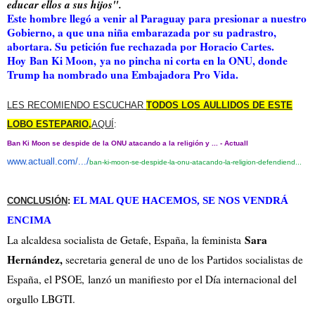
educar ellos a sus hijos".
Este hombre llegó a venir al Paraguay para presionar a nuestro
Gobierno, a que una niña embarazada por su padrastro,
abortara. Su petición fue rechazada por Horacio Cartes.
Hoy
Ban Ki Moon,
ya no pincha ni corta en la ONU, donde
Trump ha nombrado una Embajadora Pro Vida.
LES RECOMIENDO ESCUCHAR
TODOS LOS AULLIDOS DE ESTE
LOBO ESTEPARIO
,
AQUÍ
:
Ban Ki Moon se despide de la ONU atacando a la religión y ... - Actuall
www.actuall.com/.../
ban
-
ki
-
moo
n
-
se
-
despide
-la-
onu
-
atacando
-l
a-
religion
-defendiend...
EL MAL QUE HACEMOS, SE NOS VENDRÁ
CONCLUSIÓN
:
ENCIMA
Sara
La alcaldesa socialista de Getafe, España, la feminista
Hernández,
secretaria general de uno de los Partidos socialistas de
España, el PSOE,
lanzó un manifiesto por el Día internacional del
orgullo LBGTI.