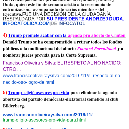
Duda, quien este fin de semana asistió a la ceremonia de
entronización, acompañado de varios miembros del
Ejecutivo.
FUE UNA DECISIÓN DE LA CIUDADANÍA
RESPALDADA POR
SU PRESIDENTE ANDRZEJ DUDA.
INFOCATOLICA.COM
|DE
INFOCATÓL
Trump promete acabar con la
agenda pro aborto de Clinton
4)
Donald Trump se ha comprometido a retirar todos los fondos
públicos a la multinacional del aborto
y a
Planned Parenthood
nombrar jueces provida para la Corte Suprema.
Francisco Oliveira y Silva: EL RESPETO AL NO NACIDO:
OTRO ...
www.franciscooliveiraysilva.co
m/2016/11/el-respeto-al-no-
nac
ido-otro-logro-de.html
Trump eligió asesores pro vida
para eliminar la agenda
5)
abortista del partido demócrata-dictatorial sometido al club
Bilderberg.
www.franciscooliveiraysilva.co
m/2016/11/
trump-eligio-asesores-pro-
vida-para.html