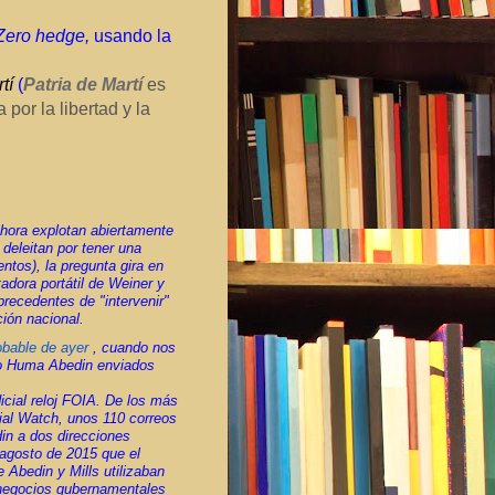
Zero hedge,
usando la
rtí
(
Patria de Martí
es
 por la libertad y la
ahora explotan abiertamente
 deleitan por tener una
ntos), la pregunta gira en
adora portátil de Weiner y
recedentes de "intervenir"
ción nacional.
obable de ayer
, cuando nos
co Huma Abedin enviados
cial reloj FOIA.
De los más
cial Watch, unos 110 correos
din a dos direcciones
agosto de 2015 que el
 Abedin y Mills utilizaban
o negocios gubernamentales