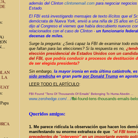
UA,
además del Clinton
clintonemail.com
para negociar negocios
 DE
Estado.
El FBI está investigando mensajes de texto ilícitos que el Sr
demócrata de Nueva York, envió a una niña de 15 años en Car
s:
dijo al Congreso el viernes que había descubierto nuevos cor
relacionados con el caso de Clinton -
un funcionario federa
decenas de miles.
UA)
RON
Surge la pregunta: ¿Será capaz la FBI de examinar todo este
...
que faltan para las elecciones?
Si la respuesta es no,
¿tendr
elección presidencial de Estados Unidos con un candida
del
FBI,
que podría conducir a procesos de destitución 
de ser elegida presidenta?
Sin embargo,
la mayor ironía en esta última catástrofe, 
BLAN
sido predicha
en gran parte
por Donald Trump
en agosto
 LA
LEER TODO EL ARTÍCULO
:
GUAY
s:
FBI Found "Tens Of Thousands Of Emails" Belonging To Huma Abedin ...
www.zerohedge.com/.../
fbi
-
found-tens-thousands-emails-
belo
 Papa
Queridos amigos:
ORCA
1. Me parece ridícula la observación que hacen los demóc
E
manifestando su enorme extrañeza de que
"
el FBI tome 
precedentes de
"intervenir"
en un importante evento polí