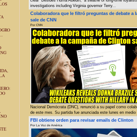
clear Besides Huma Abedin, a swathe of long-time loyalists 
LOS
investigations including Virginia governor Terry...
Colaboradora que le filtró preguntas de debate a 
TA
sale de CNN
Por
CNN
OGRO
..
O
ING
IDA,
LA
NERO:
NDO
.
Nacional Demócrata (DNC), renunció a su papel como colab
A
de este mes. Su partida fue anunciada este lunes en medio 
INO
FBI obtiene orden para revisar emails de Clinton
Por
La Voz de América
NTE