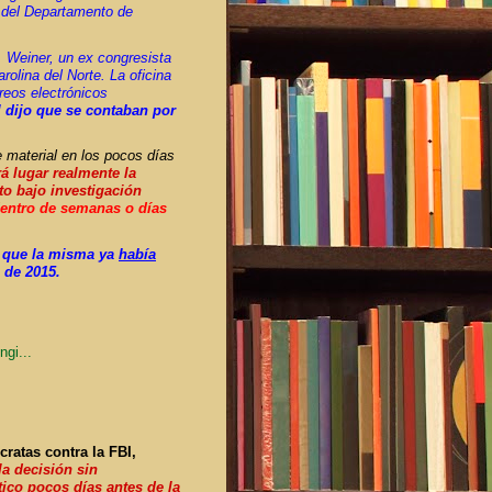
 del Departamento de
. Weiner, un ex congresista
olina del Norte.
La oficina
reos electrónicos
l dijo que se contaban por
 material en los pocos días
á lugar realmente
la
to bajo investigación
dentro de semanas o días
es que la misma ya
había
 de 2015.
ngi...
ratas contra la FBI,
la decisión sin
tico pocos días antes de la