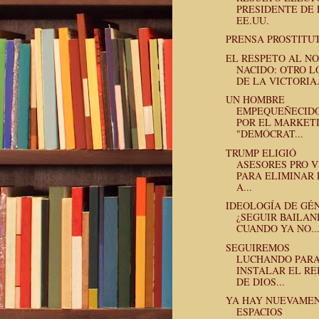
PRESIDENTE DE 
EE.UU.
PRENSA PROSTITU
EL RESPETO AL NO
NACIDO: OTRO L
DE LA VICTORIA.
UN HOMBRE
EMPEQUEÑECID
POR EL MARKET
"DEMÓCRAT...
TRUMP ELIGIÓ
ASESORES PRO V
PARA ELIMINAR 
A...
IDEOLOGÍA DE GÉ
¿SEGUIR BAILA
CUANDO YA NO..
SEGUIREMOS
LUCHANDO PAR
INSTALAR EL RE
DE DIOS...
YA HAY NUEVAME
ESPACIOS