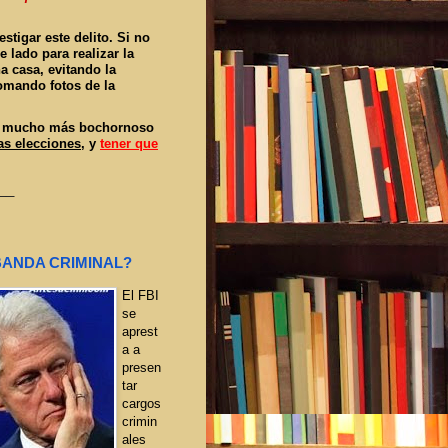
stigar este delito. Si no
e lado para realizar la
a casa, evitando la
omando fotos de la
 es mucho más bochornoso
as elecciones
, y
tener que
__
 BANDA CRIMINAL?
El FBI
se
aprest
a a
presen
tar
cargos
crimin
ales