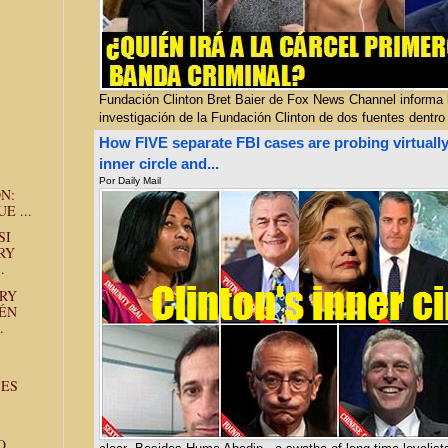
Fundación Clinton Bret Baier de Fox News Channel informa l
investigación de la Fundación Clinton de dos fuentes dentro 
How FIVE separate FBI cases are probing virtually
inner circle and...
Por
Daily Mail
N:
E ...
SI
RY
.
ARY
IÉN
.
 ES
O