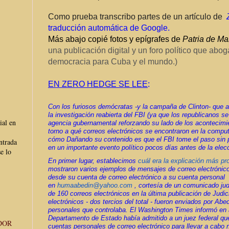
Como prueba transcribo partes de un artículo de
traducción automática de Google.
Más abajo copié fotos y epígrafes de
Patria de Ma
una publicación digital y un foro político que aboga
democracia para Cuba y el mundo.)
EN ZERO HEDGE SE LEE
:
Con los furiosos demócratas -y la campaña de Clinton- que 
la investigación reabierta del FBI (ya que los republicanos se
ial en
agencia gubernamental reforzando su lado de los acontecimie
torno a qué correos electrónicos se encontraron en la comput
cómo Dañando su contenido es que el FBI tome el paso sin p
ntrada
en un importante evento político pocos días antes de la elec
e lo
En primer lugar, establecimos
cuál era la explicación más pr
mostraron varios ejemplos de mensajes de correo electróni
desde su cuenta de correo electrónico a su cuenta personal
en
humaabedin@yahoo.com
, cortesía de un comunicado judi
de 160 correos electrónicos en la última publicación de Judi
electrónicos - dos tercios del total - fueron enviados por Abe
personales que controlaba.
El Washington Times informó en 
Departamento de Estado había admitido a un juez federal que
DOR
cuentas personales de correo electrónico para llevar a cab