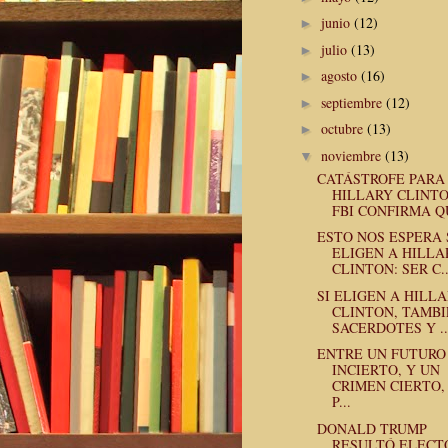
junio
(12)
►
julio
(13)
►
agosto
(16)
►
septiembre
(12)
►
octubre
(13)
►
noviembre
(13)
▼
CATÁSTROFE PARA
HILLARY CLINTO
FBI CONFIRMA QU
ESTO NOS ESPERA 
ELIGEN A HILLA
CLINTON: SER C..
SI ELIGEN A HILL
CLINTON, TAMB
SACERDOTES Y ..
ENTRE UN FUTURO
INCIERTO, Y UN
CRIMEN CIERTO,
P...
DONALD TRUMP
RESULTÓ ELECT