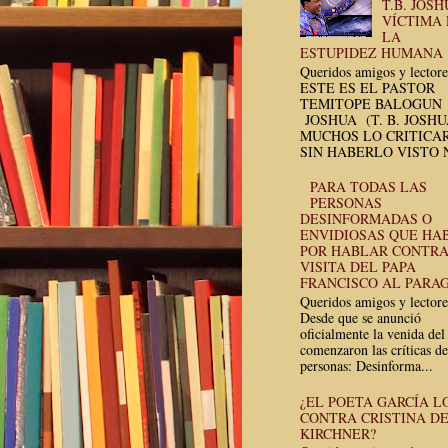
T.B. JOSH
VÍCTIMA
LA
ESTUPIDEZ HUMANA
Queridos amigos y lectore
ESTE ES EL PASTOR
TEMITOPE BALOGUN
JOSHUA (T. B. JOSH
MUCHOS LO CRITICA
SIN HABERLO VISTO N
PARA TODAS LAS
PERSONAS
DESINFORMADAS O
ENVIDIOSAS QUE HA
POR HABLAR CONTRA
VISITA DEL PAPA
FRANCISCO AL PARA
Queridos amigos y lectore
Desde que se anunció
oficialmente la venida del
comenzaron las críticas de
personas: Desinforma...
¿EL POETA GARCÍA L
CONTRA CRISTINA D
KIRCHNER?