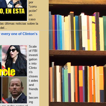
por
“corru
pción”
en
caso
as últimas noticias sobre la
del...
 every one of Clinton's
Scale
of FBI
investi
gation
s into
Clinto
n's
closes
t aides
and
friends
is
becom
ing