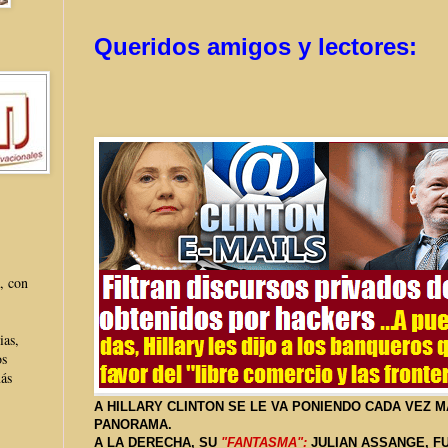
Queridos amigos y lectores:
, con
ias,
os
más
A HILLARY CLINTON SE LE VA PONIENDO CADA VEZ 
PANORAMA.
A LA DERECHA, SU
"FANTASMA":
JULIAN ASSANGE, F