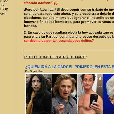
es: Me
elección nacional" (!).
 es
AUTOR
¡Pero por favor! La FBI debe seguir con su trabajo de inve
ero
se dilucidara todo esto ahora, y se procediera a dejarlo d
elecciones, sería lo mismo que ignorar el incendio de un
intervención de los bomberos, para promover su venta t
fachada.
2. En caso de que resultara electa la hoy acusada ¿no
para ella y su Partido, continuar el proceso
después de l
ser destituida
por tan escandalosos delitos?
______________________________
______________
ESTO LO TOMÉ DE "PATRIA DE MARTÍ
"
¿QUIÉN IRÁ A LA CÁRCEL PRIMERO, EN ESTA
Por
Super User