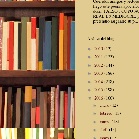
Queridos amigos y lector
llegó este poema apócrifo,
decir, FALSO , CUYO 
REAL ES MEDIOCRE, p
pretendió asignarle su p...
Archivo del blog
2010
(13)
►
2011
(123)
►
2012
(144)
►
2013
(186)
►
2014
(218)
►
2015
(198)
►
2016
(166)
▼
enero
(12)
►
febrero
(13)
►
marzo
(18)
►
abril
(13)
►
mayo
(12)
►