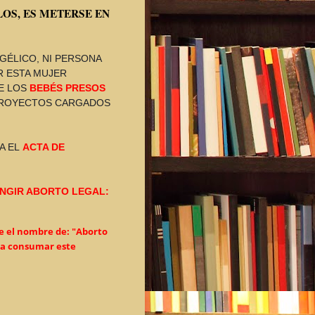
OS, ES METERSE EN
GÉLICO, NI PERSONA
R ESTA MUJER
E LOS
BEBÉS PRESOS
PROYECTOS CARGADOS
A EL
ACTA DE
FINGIR ABORTO LEGAL:
le el nombre de: "Aborto
ra consumar este