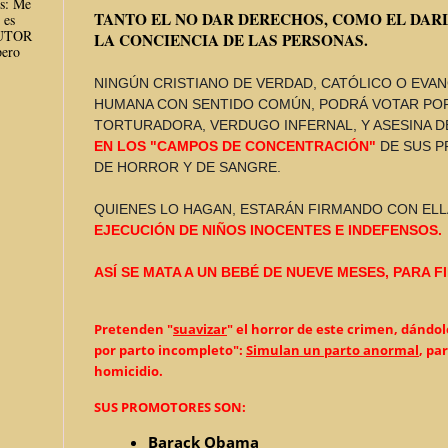
es: Me
TANTO EL NO DAR DERECHOS, COMO EL DARL
 es
AUTOR
LA CONCIENCIA DE LAS PERSONAS.
ero
NINGÚN CRISTIANO DE VERDAD, CATÓLICO O EVAN
HUMANA CON SENTIDO COMÚN, PODRÁ VOTAR PO
TORTURADORA, VERDUGO INFERNAL, Y ASESINA D
EN LOS "CAMPOS DE CONCENTRACIÓN"
DE SUS 
DE HORROR Y DE SANGRE.
QUIENES LO HAGAN, ESTARÁN FIRMANDO CON ELL
EJECUCIÓN DE NIÑOS INOCENTES E INDEFENSOS.
ASÍ SE MATA A UN BEBÉ DE NUEVE MESES, PARA 
Pretenden "
suavizar
" el horror de este crimen, dándo
por parto incompleto":
Simulan un parto anormal
, pa
homicidio.
SUS PROMOTORES SON:
Barack Obama