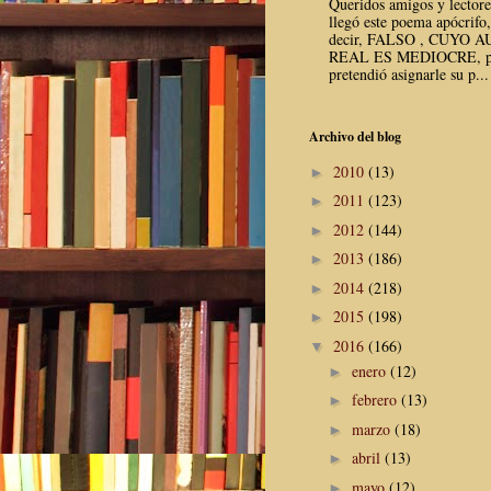
Queridos amigos y lector
llegó este poema apócrifo,
decir, FALSO , CUYO 
REAL ES MEDIOCRE, p
pretendió asignarle su p...
Archivo del blog
2010
(13)
►
2011
(123)
►
2012
(144)
►
2013
(186)
►
2014
(218)
►
2015
(198)
►
2016
(166)
▼
enero
(12)
►
febrero
(13)
►
marzo
(18)
►
abril
(13)
►
mayo
(12)
►