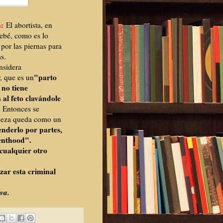
a:
El abortista, en
bebé, como es lo
por las piernas para
s.
nsidera
"parto
r, que es un
no tiene
 al feto clavándole
. Entonces se
abeza queda como un
enderlo por partes,
renthood".
cualquier otro
zar esta criminal
va.