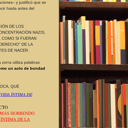
ciones– y justificó que se
cir hasta antes del
CIÓN DE LOS
ONCENTRACIÓN NAZIS,
, COMO SI FUERAN
"DERECHO" DE LA
TES DE NACER.
 zorra utiliza palabras
omo un acto de bondad
OCA, QUE
A
VIDA ÍNTIMA DE
CTO
 MÁS HORRENDO
 ÍNTIMA DE LA