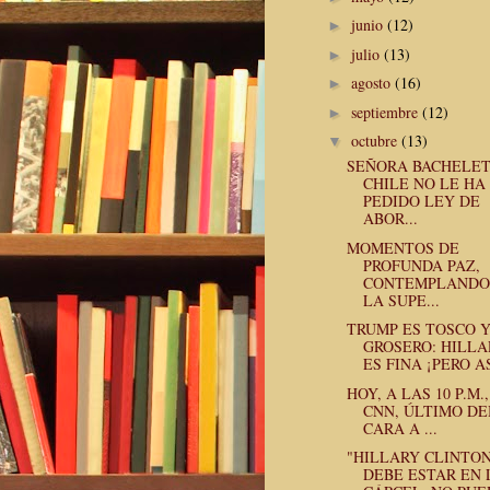
junio
(12)
►
julio
(13)
►
agosto
(16)
►
septiembre
(12)
►
octubre
(13)
▼
SEÑORA BACHELET
CHILE NO LE HA
PEDIDO LEY DE
ABOR...
MOMENTOS DE
PROFUNDA PAZ,
CONTEMPLANDO
LA SUPE...
TRUMP ES TOSCO 
GROSERO: HILLA
ES FINA ¡PERO AS
HOY, A LAS 10 P.M.
CNN, ÚLTIMO DE
CARA A ...
"HILLARY CLINTO
DEBE ESTAR EN 