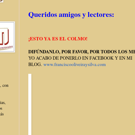
Queridos amigos y lectores:
¡ESTO YA ES EL COLMO!
DIFÚNDANLO, POR FAVOR, POR TODOS LOS M
YO ACABO DE PONERLO EN FACEBOOK Y EN MI
BLOG.
www.franciscooliveiraysilva.
com
, con
ias,
os
más