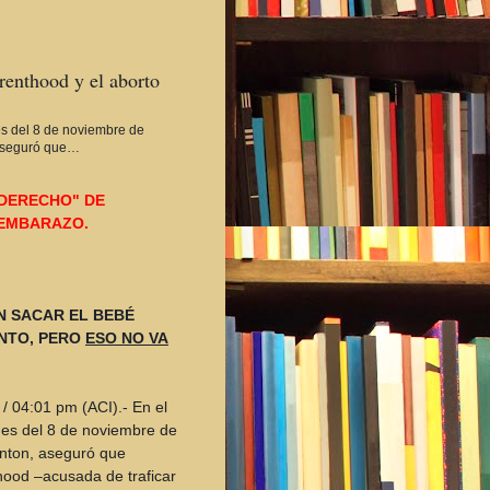
renthood y el aborto
nes del 8 de noviembre de
, aseguró que…
"DERECHO" DE
 EMBARAZO.
EN SACAR EL BEBÉ
ENTO, PERO
ESO NO VA
 / 04:01 pm (ACI).- En el
ones del 8 de noviembre de
inton,
aseguró que
hood –acusada de traficar