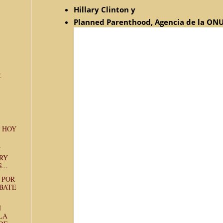
Hillary Clinton y
Planned Parenthood, Agencia de la ON
.
 HOY
Y
RY
...
, POR
BATE
N
LA