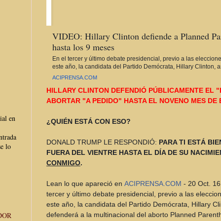
VIDEO: Hillary Clinton defiende a Planned Pa
hasta los 9 meses
En el tercer y último debate presidencial, previo a las eleccio
este año, la candidata del Partido Demócrata, Hillary Clinton
ACIPRENSA.COM
HILLARY CLINTON DEFENDIÓ PÚBLICAMENTE EL 
ABORTAR "A PEDIDO" HASTA EL NOVENO MES DE
ial en
¿QUIÉN ESTÁ CON ESO?
ntrada
DONALD TRUMP LE RESPONDIÓ:
PARA TI ESTÁ BI
e lo
FUERA DEL VIENTRE HASTA EL DÍA DE SU NACIMI
CONMIGO
.
Lean lo que apareció en
ACIPRENSA.COM
- 20 Oct. 16
tercer y último debate presidencial, previo a las elecci
este año, la candidata del Partido Demócrata, Hillary Cl
DOR
defenderá a la multinacional del aborto Planned Parent