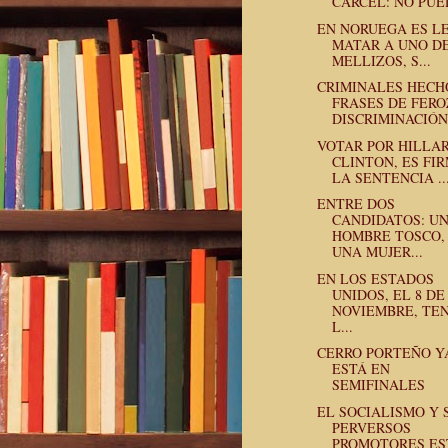
CÁRCEL: NO PUED
EN NORUEGA ES L
MATAR A UNO D
MELLIZOS, S...
CRIMINALES HECH
FRASES DE FERO
DISCRIMINACIÓN.
VOTAR POR HILLA
CLINTON, ES FI
LA SENTENCIA ..
ENTRE DOS
CANDIDATOS: U
HOMBRE TOSCO,
UNA MUJER...
EN LOS ESTADOS
UNIDOS, EL 8 DE
NOVIEMBRE, TE
L...
CERRO PORTEÑO Y
ESTÁ EN
SEMIFINALES
EL SOCIALISMO Y 
PERVERSOS
PROMOTORES ES