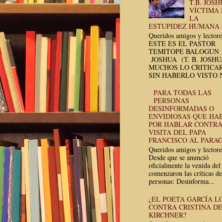
T.B. JOSH
VÍCTIMA
LA
ESTUPIDEZ HUMANA
Queridos amigos y lectore
ESTE ES EL PASTOR
TEMITOPE BALOGUN
JOSHUA (T. B. JOSH
MUCHOS LO CRITICA
SIN HABERLO VISTO N
PARA TODAS LAS
PERSONAS
DESINFORMADAS O
ENVIDIOSAS QUE HA
POR HABLAR CONTRA
VISITA DEL PAPA
FRANCISCO AL PARA
Queridos amigos y lectore
Desde que se anunció
oficialmente la venida del
comenzaron las críticas de
personas: Desinforma...
¿EL POETA GARCÍA L
CONTRA CRISTINA D
KIRCHNER?