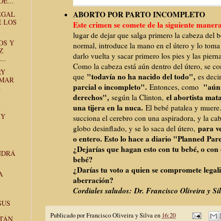
E...
ABORTO POR PARTO INCOMPLETO
EGAL
E LOS
Este crimen se comete de la siguiente maner
lugar de dejar que salga primero la cabeza del 
OS Y
normal, introduce la mano en el útero y lo toma 
Z
darlo vuelta y sacar primero los pies y las pierna
..
Como la cabeza está aún dentro del útero, se co
RY
"todavía no ha nacido del todo",
que
es deci
RMAR
parcial o incompleto".
"aún 
Entonces, como
.
derechos",
el abortista mata
según la Clinton,
una tijera en la nuca.
El bebé patalea y muere
N
 Y
succiona el cerebro con una aspiradora, y la c
para v
globo desinflado, y se lo saca del útero,
o entero. Esto lo hace a diario "Planned Pa
¿Dejarías que hagan esto con tu bebé, o con 
NDRÁ
bebé?
¿Darías tu voto a quien se compromete legali
A
aberración?
Cordiales saludos:
Dr. Francisco Oliveira y Sil
SUS
Publicado por
Francisco Oliveira y Silva
en
16:20
TÁN