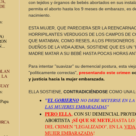
UA,
con tejidos y órganos de bebés abortados en sus instala
 DE
permita el aborto hasta los 9 meses de embarazo, es de
nacimiento.
s:
ESTA MUJER, QUE PARECIERA SER LA REENCARNA
HORRIPILANTES VERDUGOS DE LOS CAMPOS DE C
UA)
RON
QUE MATABAN, COMO RESES, A LOS PRISIONEROS 
...
DUEÑOS DE LA VIDA AJENA, SOSTIENE QUE ES UN 
MADRE MATAR A SU BEBÉ HASTA POCAS HORAS AN
Para intentar "suavizar" su demencial postura, esta vieja
BLAN
"políticamente correctas",
presentando este crimen
c
 LA
y justicia hacia la mujer embarazada.
GUAY
s:
ELLA SOSTIENE,
CONTRADICIÉNDOSE
COMO UNA L
"
EL GOBIERNO
NO DEBE METERSE EN L
 Papa
LAS MUJERES EMBARAZADAS
"
PERO ELLA
,
CON SU DEMENCIAL PROYE
¡SÍ QUE SE METE,
ABORTISTA
HASTA LO
ORCA
DEL CRIMEN "LEGALIZADO", EN LA
VIDA
E
MUJER EMBARAZADA
!