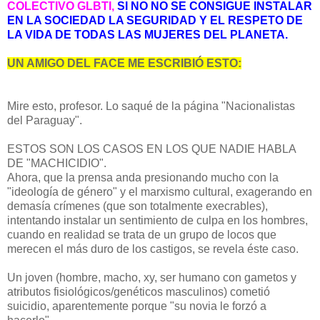
COLECTIVO GLBTI,
SI NO NO SE CONSIGUE INSTALAR
EN LA SOCIEDAD LA SEGURIDAD Y EL RESPETO DE
LA VIDA DE TODAS LAS MUJERES DEL PLANETA.
UN AMIGO DEL FACE ME ESCRIBIÓ ESTO:
Mire esto, profesor. Lo saqué de la página "Nacionalistas
del Paraguay".
ESTOS SON LOS CASOS EN LOS QUE NADIE HABLA
DE "MACHICIDIO".
Ahora, que la prensa anda presionando mucho con la
"ideología de género" y el marxismo cultural, exagerando en
demasía crímenes (que son totalmente execrables),
intentando instalar un sentimiento de culpa en los hombres,
cuando en realidad se trata de un grupo de locos que
merecen el más duro de los castigos, se revela éste caso.
Un joven (hombre, macho, xy, ser humano con gametos y
atributos fisiológicos/genéticos masculinos) cometió
suicidio, aparentemente porque "su novia le forzó a