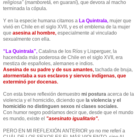
religiosa"
(
mamboretá,
en guaraní), que devora al macho
terminada la cópula.
Y en la especie humana citamos a
La Quintrala,
mujer que
vivió en Chile en el siglo XVII, y es el emblema de la mujer
que
asesina al hombre,
especialmente al vinculado
sexualmente con ella.
“La Quintrala”,
Catalina de los Ríos y Lisperguer, la
hacendada más poderosa de Chile en el siglo XVII, era
mestiza de españoles, alemanes e indios.
Asesina de su padre y de sus amantes,
tachada de bruja,
atormentaba a sus esclavos y siervos indígenas, que
exterminó por docenas.
Con esta breve reflexión demuestro
mi postura
acerca de la
violencia y el homicidio, diciendo que
la violencia y el
homicidio no distinguen sexos ni clases sociales.
Con humor negro podríamos decir que, desde que el mundo
es mundo, existe el
"asesinato igualitario".
PERO EN MI REFLEXIÓN ANTERIOR yo no me referí a
CUÁL DE LOS SEXOS ES EL MÁS VIOLENTO, sino AL