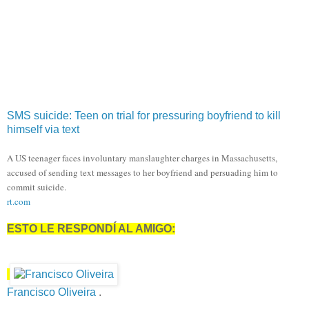
SMS suicide: Teen on trial for pressuring boyfriend to kill
himself via text
A US teenager faces involuntary manslaughter charges in Massachusetts,
accused of sending text messages to her boyfriend and persuading him to
commit suicide.
rt.com
ESTO LE RESPONDÍ AL AMIGO:
Francisco Oliveira
.