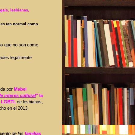
gais, lesbianas,
l es tan normal como
os que no son como
tades legalmente
ida por
Mabel
e interés cultural
"
la
o LGBTI,
de lesbianas,
cho en el 2013,
miento de las
familias