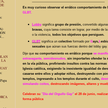
______________________________
_____________
UA,
 DE
Es muy curioso observar el errático comportamiento de l
GLBT.
s:
Lobby
significa
grupo de presión,
convertido alguna
UA)
bravas,
cuya tarea consiste en lograr, por medio de la 
RON
o la violencia,
todos los objetivos que persiguen.
...
GLBT
significa un
colectivo
formado por
G
ays,
L
esbi
sexuales
que aúnan sus fuerzas dentro del lobby gay.
Dije que
su comportamiento es
errático porque
se manifi
BLAN
extravagante, semidesnudos,
sin importarles ofender la
 LA
en la vía pública, profiriendo insultos contra las normas
GUAY
Iglesia católica, exigiendo la inexistente igualdad de de
s:
casarse entre ellos y adoptar niños, destruyendo con pi
templos, ingresando a los templos durante el culto,
desn
 Papa
simulando coitos,
destrozando imágenes, altares y mue
Celebran su
"Día del Orgullo Gay"
el 28 de junio, realiz
ORCA
forma pública
E