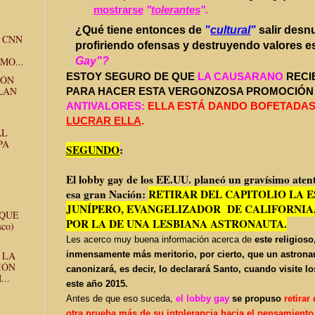
mostrarse
"
tolerantes
".
¿Qué tiene entonces de
"
cultural
"
salir desnu
 CNN
profiriendo ofensas y destruyendo valores 
MO...
Gay"?
ESTOY SEGURO DE QUE
LA CAUSARANO
RECI
ZÓN
LAN
PARA HACER ESTA VERGONZOSA PROMOCIÓN
ANTIVALORES:
ELLA ESTÁ DANDO BOFETADAS 
LUCRAR ELLA
.
AL
PA
SEGUNDO
:
El lobby gay de los EE.UU. planeó un gravísimo aten
esa gran Nación:
RETIRAR DEL CAPITOLIO LA E
JUNÍPERO, EVANGELIZADOR DE CALIFORNIA
 QUE
POR LA DE UNA LESBIANA ASTRONAUTA.
sco)
Les acerco muy buena información acerca de
este religioso
inmensamente más meritorio, por cierto, que un astronau
 LA
IÓN
canonizará, es decir, lo declarará Santo, cuando visite 
..
este año 2015.
Antes de que eso suceda,
el lobby gay
se propuso
retirar
otra prueba más de su intolerancia hacia el pensamiento