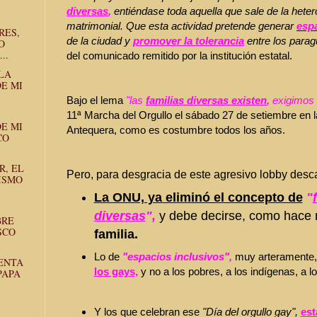
diversas
,
entiéndase toda aquella que sale de la heter
matrimonial. Que esta actividad pretende generar
espa
RES,
de la ciudad y
promover la tolerancia
entre los para
O
..
del comunicado remitido por la institución estatal.
 LA
E MI
Bajo el lema
"las
familias diversas
existen
,
exigimos 
11ª Marcha del Orgullo el sábado 27 de setiembre en la
E MI
Antequera, como es costumbre todos los años.
CO
R, EL
Pero, para desgracia de este agresivo lobby desca
ISMO
La ONU, ya eliminó el concepto de
"
diversas
",
y debe decirse, como hace 
BRE
SCO
familia.
Lo de
"espacios inclusivos",
muy arteramente
ENTA
los gays
,
y no a los pobres, a los indígenas, a l
PAPA
Y los que celebran ese
"Día del orgullo gay",
est