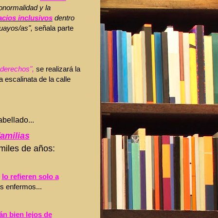
onormalidad y la
cios inclusivos
dentro
guayos/as",
señala parte
derechos",
se realizará la
 escalinata de la calle
bellado...
familias
miles de años:
,
lo refieren solo a
os enfermos...
án bien lejos de