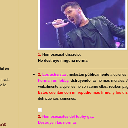
1.
Homosexual discreto.
No destruye ninguna norma.
______________________________
_______________
ial en
2.
Los activistas
:
molestan
públicamente
a quienes 
ntrada
Forman un lobby,
dstruyendo
las normas morales. A
e lo
verbalmente a quienes no son como ellos, reciben pag
Estos cuentan con mi repudio más firme,
y los di
delincuentes comunes.
2.
Homosexuales del lobby gay.
Destruyen las normas
DOR