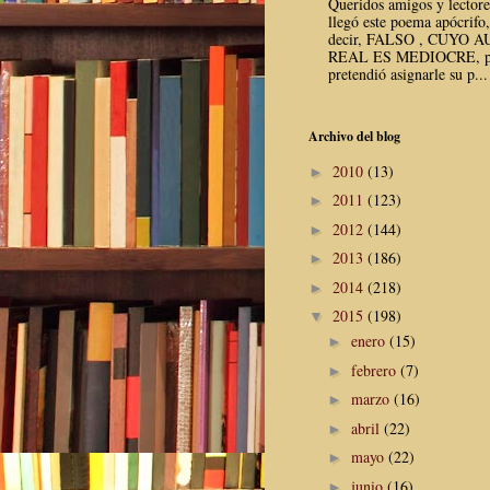
Queridos amigos y lector
llegó este poema apócrifo,
decir, FALSO , CUYO 
REAL ES MEDIOCRE, p
pretendió asignarle su p...
Archivo del blog
2010
(13)
►
2011
(123)
►
2012
(144)
►
2013
(186)
►
2014
(218)
►
2015
(198)
▼
enero
(15)
►
febrero
(7)
►
marzo
(16)
►
abril
(22)
►
mayo
(22)
►
junio
(16)
►