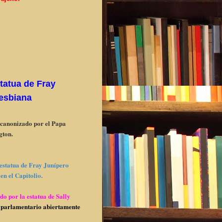
tatua de Fray
lesbiana
á canonizado por el Papa
ngton.
 estatua de Fray Junípero
en el Capitolio.
o por la estatua de Sally
 parlamentario abiertamente