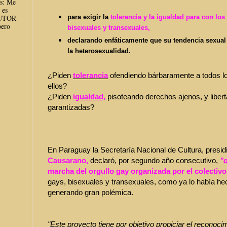
es: Me
 es
para exigir la
tolerancia
y la
igualdad
para con los 
AUTOR
ero
bisexuales y transexuales,
declarando enfáticamente que su tendencia sexua
la heterosexualidad.
¿Piden
tolerancia
ofendiendo bárbaramente a todos l
ellos?
¿Piden
igualdad
,
pisoteando derechos ajenos, y liber
garantizadas?
En Paraguay la Secretaría Nacional de Cultura, presid
Causarano,
declaró, por segundo año consecutivo,
"
d
marcha del orgullo gay organizada por el colectiv
gays, bisexuales y transexuales, como ya lo había he
generando gran polémica.
"Este proyecto tiene por objetivo propiciar el reconoci