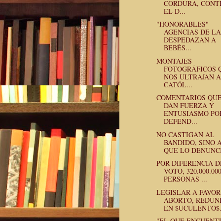
CORDURA, CONT
EL D...
"HONORABLES"
AGENCIAS DE L
DESPEDAZAN A
BEBÉS...
MONTAJES
FOTOGRÁFICOS 
NOS ULTRAJAN A
CATÓL...
COMENTARIOS QU
DAN FUERZA Y
ENTUSIASMO PO
DEFEND...
NO CASTIGAN AL
BANDIDO, SINO 
QUE LO DENUNC
POR DIFERENCIA D
VOTO, 320.000.00
PERSONAS ...
LEGISLAR A FAVOR
ABORTO, REDUN
EN $UCULENTO$.
"EL QUE ENCUENT