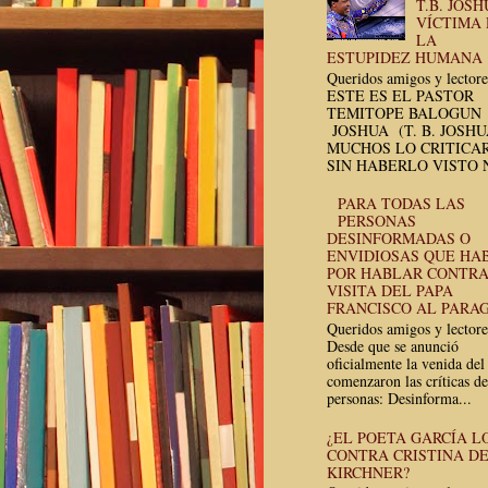
T.B. JOSH
VÍCTIMA
LA
ESTUPIDEZ HUMANA
Queridos amigos y lectore
ESTE ES EL PASTOR
TEMITOPE BALOGUN
JOSHUA (T. B. JOSH
MUCHOS LO CRITICA
SIN HABERLO VISTO N
PARA TODAS LAS
PERSONAS
DESINFORMADAS O
ENVIDIOSAS QUE HA
POR HABLAR CONTRA
VISITA DEL PAPA
FRANCISCO AL PARA
Queridos amigos y lectore
Desde que se anunció
oficialmente la venida del
comenzaron las críticas de
personas: Desinforma...
¿EL POETA GARCÍA L
CONTRA CRISTINA D
KIRCHNER?