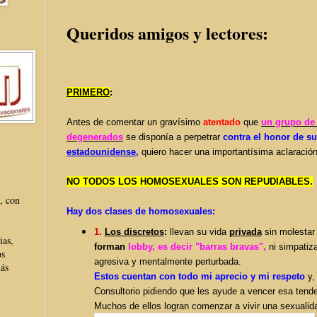
Queridos amigos y lectores:
PRIMERO
:
Antes de comentar un gravísimo
atentado
que
un grupo de
degenerados
se disponía a perpetrar
contra el honor de s
estadounidense
,
quiero hacer una importantísima aclaració
NO TODOS LOS HOMOSEXUALES SON REPUDIABLES.
, con
Hay dos clases de homosexuales:
1.
Los discretos
:
llevan su vida
privada
sin molestar 
ias,
forman
lobby, es decir "barras bravas",
ni simpatiz
os
agresiva y mentalmente perturbada.
más
Estos cuentan con todo mi aprecio y mi respeto
y,
Consultorio pidiendo que les ayude a vencer esa tende
Muchos de ellos logran comenzar a vivir una sexualid