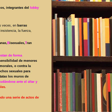
os, integrantes del
lobby
s veces, en
barras
insistencia, la fuerza,
anas,
B
isexuales,
T
ran
estan de forma
 sensibilidad de menores
 morales, o contra la
rechos sexuales para
ntatas los muros de
udándose ante el altar y
bles.
ando
una serie de actos de