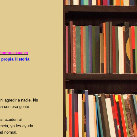
 homosexuales
u propia
Historia
n:
ni agredir a nadie.
No
an con esa gente
 si acuden al
ncia, yo les ayudo.
ad normal.