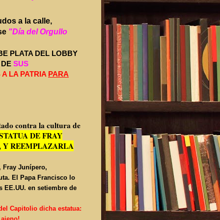
dos a la calle,
ese
"Día del Orgullo
BE PLATA DEL LOBBY
 DE
SUS
A LA PATRIA
PARA
tado contra la cultura de
STATUA DE FRAY
, Y REEMPLAZARLA
, Fray Junípero,
ta. El Papa Francisco lo
los EE.UU. en setiembre de
 del Capitolio dicha estatua:
 ajeno!