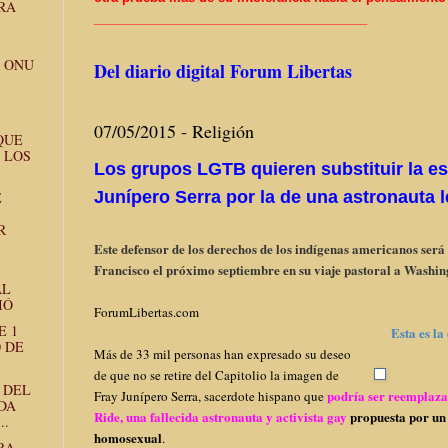
RA
______________________________
_________
A ONU
Del diario digital Forum Libertas
07/05/2015 - Religión
QUE
 LOS
Los grupos LGTB quieren substituir la es
Junípero Serra por la de una astronauta 
E
R
Este defensor de los derechos de los indígenas americanos ser
Francisco el próximo septiembre en su viaje pastoral a Washi
AL
IÓ
ForumLibertas.com
E 1
Esta es la
0 DE
Más de 33 mil personas han expresado su deseo
de que no se retire del Capitolio la imagen de
 DEL
podría ser reemplazad
Fray Junípero Serra, sacerdote hispano que
DA
Ride, una fallecida astronauta y activista gay
propuesta por un
..
homosexual
.
RA