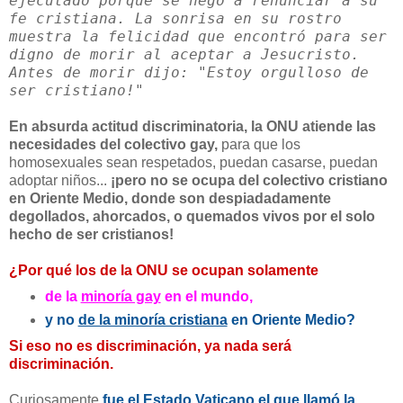
ejecutado porque se negó a renunciar a su
fe cristiana. La sonrisa en su rostro
muestra la felicidad que encontró para ser
digno de morir al aceptar a Jesucristo.
Antes de morir dijo: "Estoy orgulloso de
ser cristiano!"
En absurda actitud discriminatoria, la ONU atiende las
necesidades del colectivo gay,
para que los
homosexuales sean respetados, puedan casarse, puedan
adoptar niños...
¡pero no se ocupa del colectivo cristiano
en Oriente Medio, donde son despiadadamente
degollados, ahorcados, o quemados vivos por el solo
hecho de ser cristianos!
¿Por qué los de la ONU se ocupan solamente
de la
minoría gay
en el mundo,
y no
de la minoría cristiana
en Oriente Medio?
Si eso no es discriminación, ya nada será
discriminación.
Curiosamente
fue el Estado Vaticano el que llamó la