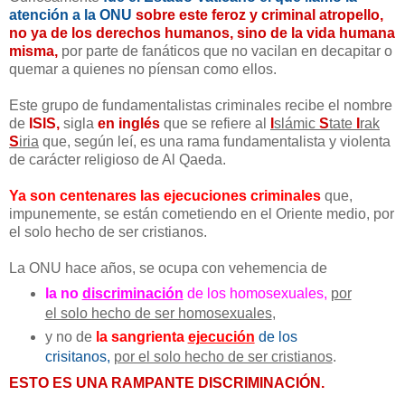
atención a la ONU
sobre este feroz y criminal atropello,
no ya de los derechos humanos, sino de la vida humana
misma,
por parte de fanáticos que no vacilan en decapitar o
quemar a quienes no píensan como ellos.
Este grupo de fundamentalistas criminales recibe el nombre
de
ISIS,
sigla
en inglés
que se refiere al
I
slámic
S
tate
I
rak
S
iria
que, según leí, es una rama fundamentalista y violenta
de carácter religioso de Al Qaeda.
Ya son centenares las ejecuciones criminales
que,
impunemente, se están cometiendo en el Oriente medio, por
el solo hecho de ser cristianos.
La ONU hace años, se ocupa con vehemencia de
la no
discriminación
de los homosexuales,
por
el solo hecho de ser homosexuales
,
y no de
la sangrienta
ejecución
de los
crisitanos,
por el solo hecho de ser cristianos
.
ESTO ES UNA
RAMPANTE
DISCRIMINACIÓN.