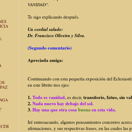
VANIDAD".
Te sigo explicando después.
NES
ICIA
Un cordial saludo:
Dr. Francisco Oliveira y Silva.
L
(Segundo comentario)
Apreciada amiga:
A
Continuando con esta pequeña exposición del Eclesiasté
OS
en este librito tres ejes:
APAZ
1.
Todo es vanidad,
transitorio, fatuo, sin va
es decir,
RAGA
2.
Nada nuevo hay debajo del sol.
:
?
3.
Hay una que otra cosa
buena
en esta vida.
Iré entresacando, algunos pensamientos concretos acerca 
ECER
afirmaciones, y sus respectivas frases, en las cuales las 