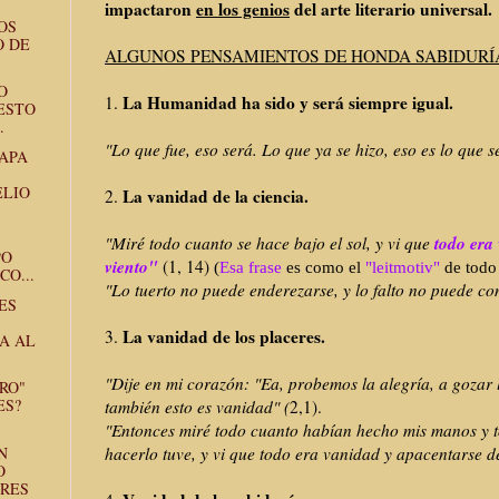
impactaron
en los genios
del arte literario universal.
OS
O DE
ALGUNOS PENSAMIENTOS DE HONDA SABIDUR
O
La Humanidad ha sido y será siempre igual.
1.
ESTO
.
"Lo que fue, eso será. Lo que ya se hizo, eso es lo que 
PAPA
ELIO
La vanidad de la ciencia.
2.
todo era
"Miré todo cuanto se hace bajo el sol, y vi que
PO
viento"
(1, 14)
(
Esa frase
es como el
"leitmotiv"
de todo 
CO...
"Lo tuerto no puede enderezarse, y lo falto no puede co
ES
La vanidad de los placeres.
3.
A AL
"Dije en mi corazón: "Ea, probemos la alegría, a gozar 
RO"
ES?
también esto es vanidad" (
2,1).
"Entonces miré todo cuanto habían hecho mis manos y t
N
hacerlo tuve, y vi que todo era vanidad y apacentarse d
O
ERES