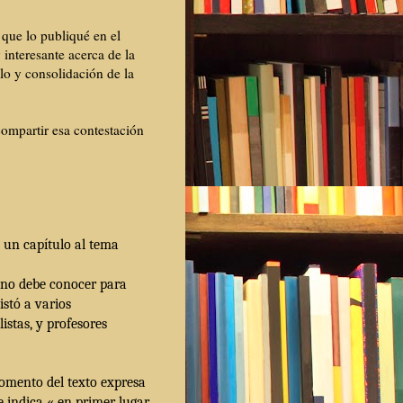
,
que lo publiqué en el
interesante acerca de la
llo y consolidación de la
ompartir esa contestación
 un capítulo al tema
mano debe conocer para
ist
ó a varios
listas, y profesores
omento del texto expresa
te indica « en primer lugar