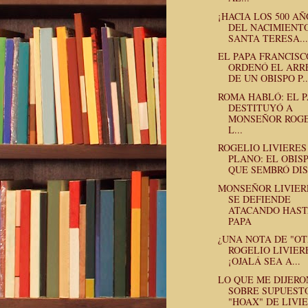
¡HACIA LOS 500 AÑ
DEL NACIMIENT
SANTA TERESA...
EL PAPA FRANCISC
ORDENÓ EL ARR
DE UN OBISPO P..
ROMA HABLÓ: EL 
DESTITUYÓ A
MONSEÑOR ROG
L...
ROGELIO LIVIERES
PLANO: EL OBIS
QUE SEMBRÓ DIS
MONSEÑOR LIVIER
SE DEFIENDE
ATACANDO HAST
PAPA
¿UNA NOTA DE "OT
ROGELIO LIVIER
¡OJALÁ SEA A...
LO QUE ME DIJERO
SOBRE SUPUEST
"HOAX" DE LIVI