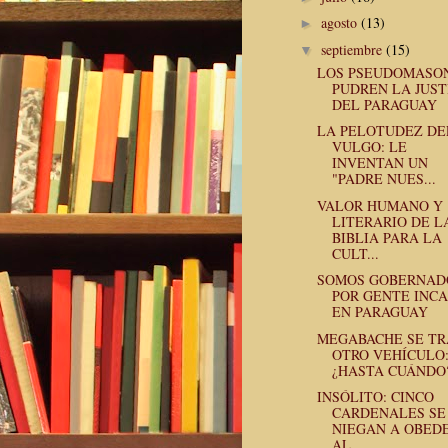
agosto
(13)
►
septiembre
(15)
▼
LOS PSEUDOMASO
PUDREN LA JUST
DEL PARAGUAY
LA PELOTUDEZ DE
VULGO: LE
INVENTAN UN
"PADRE NUES...
VALOR HUMANO Y
LITERARIO DE L
BIBLIA PARA LA
CULT...
SOMOS GOBERNAD
POR GENTE INC
EN PARAGUAY
MEGABACHE SE T
OTRO VEHÍCULO
¿HASTA CUÁNDO
INSÓLITO: CINCO
CARDENALES SE
NIEGAN A OBED
AL...