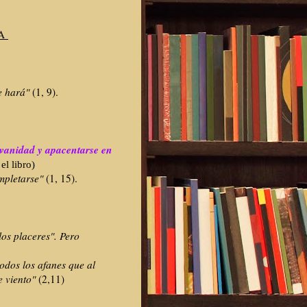
ÍA
se hará"
(1, 9).
 vanidad y apacentarse en
el libro)
mpletarse"
(1, 15).
los placeres". Pero
odos los afanes que al
e viento"
(2,11)