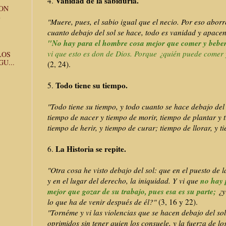
Vanidad de la sabiduría.
4.
CON
E
"Muere, pues, el sabio igual que el necio. Por eso aborre
cuanto debajo del sol se hace, todo es vanidad y apace
"No hay para el hombre cosa mejor que comer y beber 
vi que esto es don de Dios. Porque ¿quién puede comer 
LOS
U...
(2, 24).
Todo tiene su tiempo.
5.
"Todo tiene su tiempo, y todo cuanto se hace debajo del 
tiempo de nacer y tiempo de morir, tiempo de plantar y 
tiempo de herir, y tiempo de curar; tiempo de llorar, y ti
La Historia se repite.
6.
"Otra cosa he visto debajo del sol: que en el puesto de la 
no hay 
y en el lugar del derecho, la iniquidad. Y vi que
mejor que gozar de su trabajo, pues esa es su parte;
¿y
lo que ha de venir después de él?"
(3, 16 y 22).
"Tornéme y vi las violencias que se hacen debajo del sol
oprimidos sin tener quien los consuele, y la fuerza de l