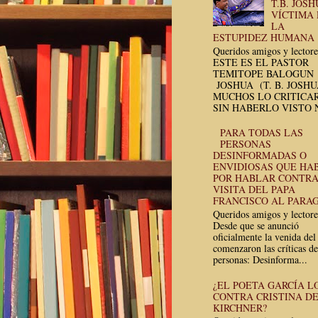
T.B. JOSH
VÍCTIMA
LA
ESTUPIDEZ HUMANA
Queridos amigos y lectore
ESTE ES EL PASTOR
TEMITOPE BALOGUN
JOSHUA (T. B. JOSH
MUCHOS LO CRITICA
SIN HABERLO VISTO N
PARA TODAS LAS
PERSONAS
DESINFORMADAS O
ENVIDIOSAS QUE HA
POR HABLAR CONTRA
VISITA DEL PAPA
FRANCISCO AL PARA
Queridos amigos y lectore
Desde que se anunció
oficialmente la venida del
comenzaron las críticas de
personas: Desinforma...
¿EL POETA GARCÍA L
CONTRA CRISTINA D
KIRCHNER?