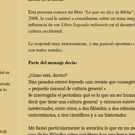
Esta persona conoce mi libro
"Lo que no dice la Biblia"
2008, lo cual le animó a consultarme sobre un tema muy 
influencia de ese
Libro Sagrado milenario
en el desarro
cultura occidental.
Le respondí muy extensamente, y me pareció oportuno c
con todos ustedes.
Parte del mensaje decía:
ial en
¿Cómo está, doctor?
Días pasados estuve leyendo una revista que consagró
ntrada
« pequeño manual de cultura general »
e lo
Se interrogaba el periodista qué es lo que un ser hu
decir que tiene una cultura general y entonces entrev
intelectuales, entre otros, a dos filósofos, a dos editoria
universitarios, a tres científicos y a un historiador.
Me llamó particularmente la atención lo que en un m
DOR
uno de los filósofos sobre qué libros hay que leer y és