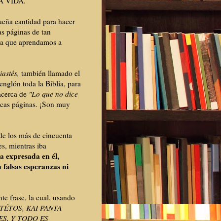
LA VIDA.
ueña cantidad para hacer
as páginas de tan
ara que aprendamos a
iastés,
también llamado el
nglón toda la Biblia, para
 acerca de
"Lo que no dice
ocas páginas. ¡Son muy
 de los más de cincuenta
es, mientras iba
na expresada en él,
 falsas esperanzas ni
te frase, la cual, usando
TÉTOS, KAI PANTA
ES, Y TODO ES