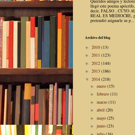
Queridos amigos y lector
llegó este poema apócrifo,
decir, FALSO , CUYO 
REAL ES MEDIOCRE, p
pretendió asignarle su p...
Archivo del blog
2010
(13)
►
2011
(123)
►
2012
(144)
►
2013
(186)
►
2014
(218)
▼
enero
(15)
►
febrero
(11)
►
marzo
(11)
►
abril
(20)
►
mayo
(25)
►
junio
(23)
►
julio
(16)
►