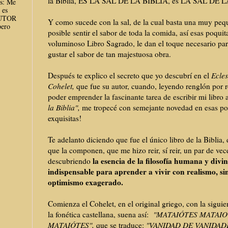
la Biblia, ES LA SAL DE LA BIBLIA, es LA SAL DE 
es: Me
 es
AUTOR
Y como sucede con la sal, de la cual basta una muy peq
ero
posible sentir el sabor de toda la comida, así esas poquit
voluminoso Libro Sagrado, le dan el toque necesario p
gustar el sabor de tan majestuosa obra.
Después te explico el secreto que yo descubrí en el
Ecles
Cohelet,
que fue su autor,
cuando, leyendo renglón por re
poder emprender la fascinante tarea de escribir mi libro
la Biblia",
me tropecé con semejante novedad en esas p
exquisitas!
Te adelanto diciendo que fue el único libro de la Biblia,
que la componen, que me hizo reir, sí reir, un par de vec
la esencia de la filosofía humana y divi
descubriendo
indispensable para aprender a vivir con realismo, sin
optimismo exagerado.
Comienza el Cohelet, en el original griego, con la siguien
la fonética castellana, suena así:
"MATAIÓTES MATAIO
MATAIÓTES",
que se traduce:
"VANIDAD DE VANIDAD