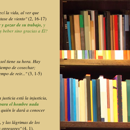
cí la vida, al ver que
ntase de viento"
(2, 16-17)
y gozar de su trabajo,
y
y beber sino gracias a Él?
sol tiene su hora. Hay
tiempo de cosechar;
empo de reir..."
(3, 1-5)
justicia está la injusticia,
para el hombre nada
 quién le dará a conocer
, y las lágrimas de los
os opresores"
(4, 1).