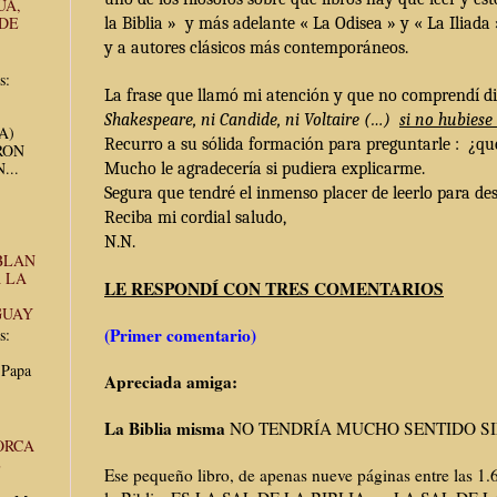
UA,
 DE
la Biblia » y más adelante « La Odisea » y « La Iliada
y a autores clásicos más contemporáneos.
s:
La frase que llamó mi atención y que no comprendí d
Shakespeare, ni Candide, ni Voltaire (…)
si no hubiese 
UA)
Recurro a su sólida formación para preguntarle : ¿qué 
RON
...
Mucho le agradecería si pudiera explicarme.
Segura que tendré el inmenso placer de leerlo para des
Reciba mi cordial saludo,
N.N.
BLAN
 LA
LE RESPONDÍ CON TRES COMENTARIOS
GUAY
(Primer comentario)
s:
 Papa
Apreciada amiga:
La Biblia misma
NO TENDRÍA MUCHO SENTIDO SI
ORCA
E
Ese pequeño libro, de apenas nueve páginas entre las 1.