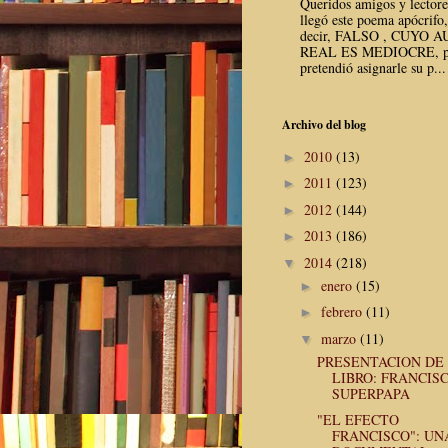
Queridos amigos y lector
llegó este poema apócrifo,
decir, FALSO , CUYO 
REAL ES MEDIOCRE, p
pretendió asignarle su p...
Archivo del blog
2010
(13)
►
2011
(123)
►
2012
(144)
►
2013
(186)
►
2014
(218)
▼
enero
(15)
►
febrero
(11)
►
marzo
(11)
▼
PRESENTACION DE
LIBRO: FRANCIS
SUPERPAPA
"EL EFECTO
FRANCISCO": UN