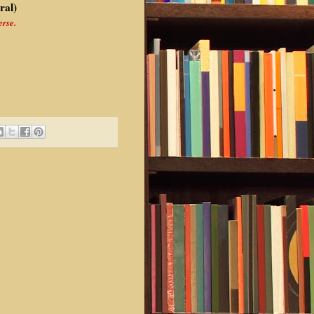
ral)
erse.