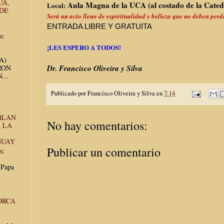
UA,
Aula Magna de la UCA (al costado de la Cated
Local:
 DE
Será un acto lleno de espiritualidad y belleza que no deben perd
ENTRADA LIBRE Y GRATUITA
s:
¡LES ESPERO A TODOS!
UA)
Dr. Francisco Oliveira y Silva
RON
...
Publicado por
Francisco Oliveira y Silva
en
7:14
BLAN
No hay comentarios:
 LA
GUAY
Publicar un comentario
s:
 Papa
ORCA
E