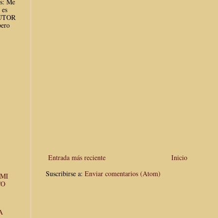
es: Me
 es
AUTOR
ero
Entrada más reciente
Inicio
Suscribirse a:
Enviar comentarios (Atom)
 MI
CO
A