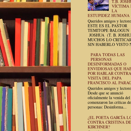
T.B. JOSH
VÍCTIMA
LA
ESTUPIDEZ HUMANA
Queridos amigos y lectore
ESTE ES EL PASTOR
TEMITOPE BALOGUN
JOSHUA (T. B. JOSH
MUCHOS LO CRITICA
SIN HABERLO VISTO N
PARA TODAS LAS
PERSONAS
DESINFORMADAS O
ENVIDIOSAS QUE HA
POR HABLAR CONTRA
VISITA DEL PAPA
FRANCISCO AL PARA
Queridos amigos y lectore
Desde que se anunció
oficialmente la venida del
comenzaron las críticas de
personas: Desinforma...
¿EL POETA GARCÍA L
CONTRA CRISTINA D
KIRCHNER?