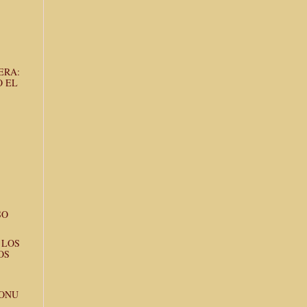
ERA:
O EL
SO
 LOS
OS
 ONU